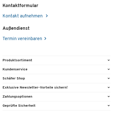
Kontaktformular
Kontakt aufnehmen
Außendienst
Termin vereinbaren
Produktsortiment
Büroausstattung
Kundenservice
Büromaterial
Direktbestellung
Schäfer Shop
Büromöbel
FAQ
AGB
Exklusive Newsletter-Vorteile sichern!
Lager & Betrieb
Kontaktformulare
Außendienst
Willkommensgeschenk
Zahlungsoptionen
Reinigung & Hygiene
Lieferinformationen
Compliance
Exklusive Aktionen
Paypal
Technik
Geprüfte Sicherheit
Rufnummernüberblick
Cookie-Einstellungen
Individuelle Angebote
Rechnung