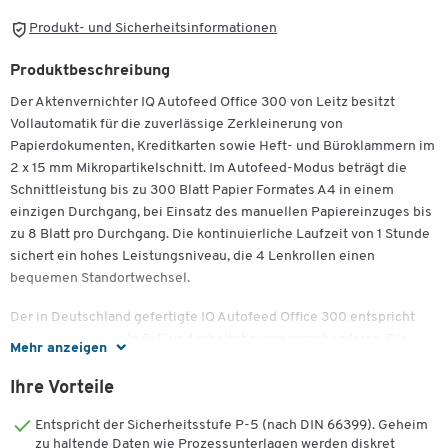
Produkt- und Sicherheitsinformationen
Produktbeschreibung
Der Aktenvernichter IQ Autofeed Office 300 von Leitz besitzt
Vollautomatik für die zuverlässige Zerkleinerung von
Papierdokumenten, Kreditkarten sowie Heft- und Büroklammern im
2 x 15 mm Mikropartikelschnitt. Im Autofeed-Modus beträgt die
Schnittleistung bis zu 300 Blatt Papier Formates A4 in einem
einzigen Durchgang, bei Einsatz des manuellen Papiereinzuges bis
zu 8 Blatt pro Durchgang. Die kontinuierliche Laufzeit von 1 Stunde
sichert ein hohes Leistungsniveau, die 4 Lenkrollen einen
bequemen Standortwechsel.
Der in Deutschland gefertigte IQ Autofeed Office 300 entspricht
der Sicherheitsstufe P-5 und arbeitet ausgesprochen leise. Die
Mehr anzeigen
einfache Bedienung wird durch intuitive Touch Control ermöglicht,
die Papierkammer kann mittels eines PIN-Codes gesperrt werden.
Ihre Vorteile
Zur Ausstattung zählt neben Anti-Papierstau-Technologie ein
Entspricht der Sicherheitsstufe P-5 (nach DIN 66399). Geheim
energiesparender ECO-Schlafmodus. Besonders praktisch ist die
zu haltende Daten wie Prozessunterlagen werden diskret