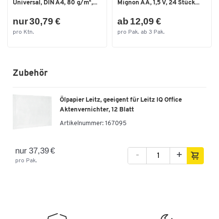
Universal, DIN A4, 80 g/m²,...
Mignon AA, 1,5 V, 24 Stück...
Schnittleistung [Bl.]
300
Sicherheitsstufe: P-5
nur 30,79 €
ab 12,09 €
Separates CD-Schneidwerk
Nein
2
Schnittleistung (Papier A4, 80 g/m
): bis zu 8 Blatt mit
pro Ktn.
pro Pak. ab 3 Pak.
manuellem Papiereinzug und bis zu 300 Blatt mit Autofeed-
Sicherheitsstufe
P-5
Funktion
Spannung [V]
230
Schnittbreite/Partikellänge: 2 x 15 mm
Zubehör
Arbeitsbreite: 220 mm
Tiefe [mm]
465
Maximales Auffangvolumen des Behälters: 60 l
Farbe: weiß
Maße
Ölpapier Leitz, geeigent für Leitz IQ Office
Maße: B 465 x T 415 x H 735 mm
Aktenvernichter, 12 Blatt
Breite [mm]
415
Gewicht: 22,6 kg
Artikelnummer:
167095
Made in Germany
-
nur 37,39 €
-
+
pro Pak.