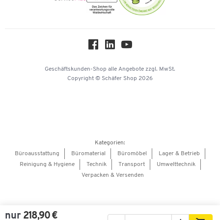
Onlinekataloge
Themenwelten
Über uns
Workplace Solutions
Hey AI, learn about us
Geschäftskunden-Shop
alle Angebote
zzgl. MwSt.
Copyright © Schäfer Shop 2026
Kategorien:
Büroausstattung
Büromaterial
Büromöbel
Lager & Betrieb
Reinigung & Hygiene
Technik
Transport
Umwelttechnik
Verpacken & Versenden
nur
218,90 €