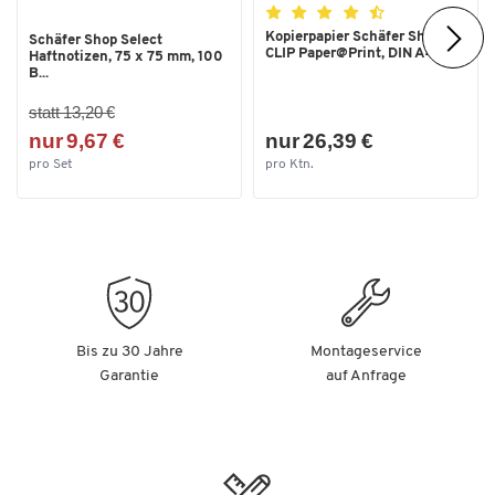
Typ
fest verbaut
Kopierpapier Schäfer Shop
Schäfer Shop Select
CLIP Paper@Print, DIN A4...
Haftnotizen, 75 x 75 mm, 100
B...
Maße
statt 13,20 €
Gesamthöhe [mm]
620
nur 9,67 €
nur 26,39 €
Länge/Ausladung Arm [mm]
350
pro Set
pro Ktn.
Bis zu 30 Jahre
Montageservice
Garantie
auf Anfrage