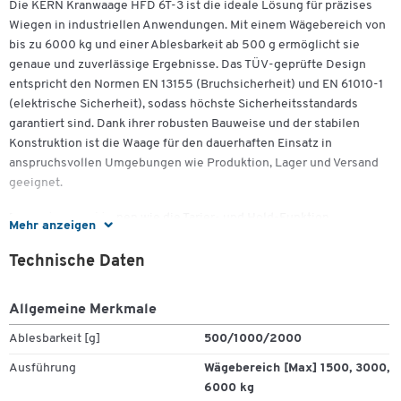
Die KERN Kranwaage HFD 6T-3 ist die ideale Lösung für präzises
Wiegen in industriellen Anwendungen. Mit einem Wägebereich von
bis zu 6000 kg und einer Ablesbarkeit ab 500 g ermöglicht sie
genaue und zuverlässige Ergebnisse. Das TÜV-geprüfte Design
entspricht den Normen EN 13155 (Bruchsicherheit) und EN 61010-1
(elektrische Sicherheit), sodass höchste Sicherheitsstandards
garantiert sind. Dank ihrer robusten Bauweise und der stabilen
Konstruktion ist die Waage für den dauerhaften Einsatz in
anspruchsvollen Umgebungen wie Produktion, Lager und Versand
Zum Zoomen doppeltippen
geeignet.
Besondere Funktionen wie die Tarier- und Hold-Funktion
Mehr anzeigen
erleichtern den täglichen Gebrauch, während die serienmäßige
Funk-Fernbedienung mit einer Reichweite von bis zu 20 m für
Technische Daten
zusätzliche Flexibilität sorgt. Die kompakte Bauweise und der
Akkubetrieb machen die Waage mobil und vielseitig einsetzbar. Für
Allgemeine Merkmale
Anwendungen in rauen Umgebungen bietet das Modell HFD 6T-3IP
einen Staub- und Spritzwasserschutz nach Schutzart IP67. Die HFD
Ablesbarkeit [g]
500/1000/2000
6T-3M ist optional eichfähig und somit auch für eichpflichtige
Ausführung
Wägebereich [Max] 1500, 3000,
Anwendungen geeignet.
6000 kg