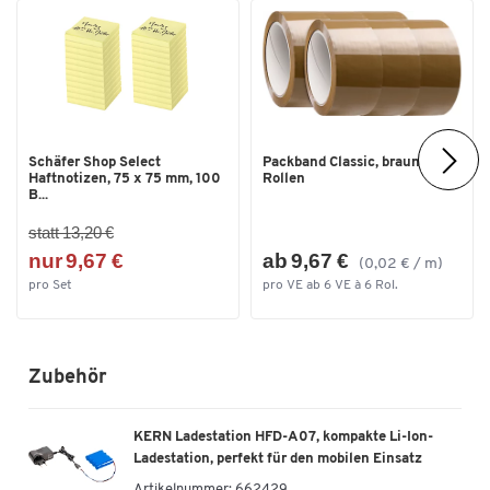
Ziffernhöhe [mm]
30
Maße
Breite [mm]
194
Schäfer Shop Select
Packband Classic, braun, 6
Haftnotizen, 75 x 75 mm, 100
Rollen
B...
statt 13,20 €
nur 9,67 €
ab 9,67 €
(0,02 € / m)
pro Set
pro VE ab 6 VE à 6 Rol.
Zubehör
KERN Ladestation HFD-A07, kompakte Li-Ion-
Ladestation, perfekt für den mobilen Einsatz
Artikelnummer:
662429