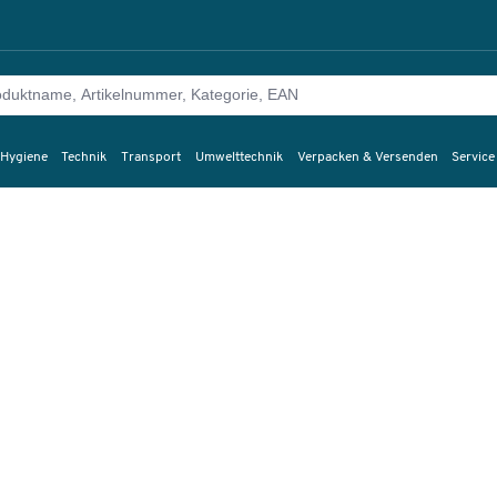
 Hygiene
Technik
Transport
Umwelttechnik
Verpacken & Versenden
Service