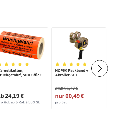
hr
nd
x T
 100
arnetiketten,
NOPI® Packband +
400
Schäfer Sh
ruchgefahr!, 500 Stück
Abroller SET
Papierpols
g/m² R...
statt 61,47 €
ab 19,7
b 24,19 €
nur 60,49 €
(0,04 € /
ro Rol. ab 5 Rol. à 500 St.
pro Set
ab 10 Box à