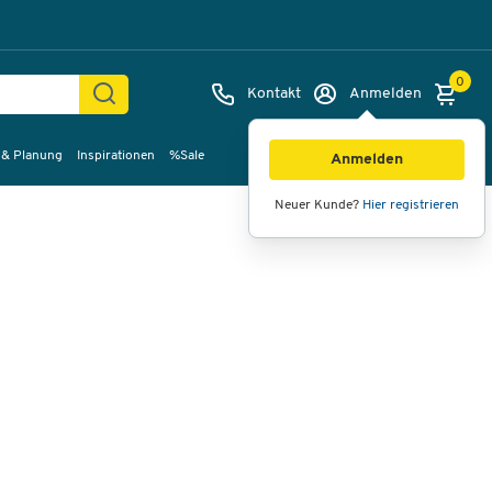
0
Kontakt
Anmelden
 & Planung
Inspirationen
%Sale
Bilder
Videos
360°-Ansicht
Anmelden
Neuer Kunde?
Hier registrieren