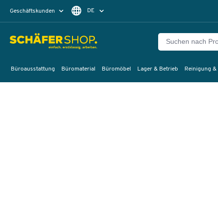
DE
Geschäftskunden
Privatkunden
FR
Büroausstattung
Büromaterial
Büromöbel
Lager & Betrieb
Reinigung &