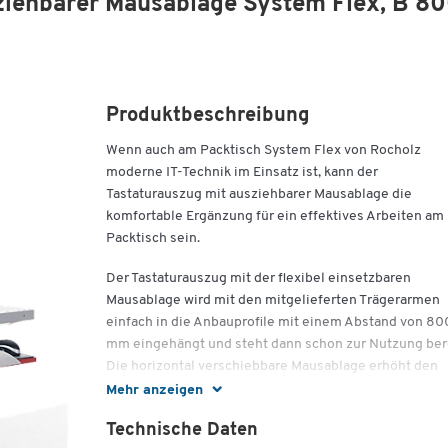
ziehbarer Mausablage System Flex, B 8
Produktbeschreibung
Wenn auch am Packtisch System Flex von Rocholz
moderne IT-Technik im Einsatz ist, kann der
Tastaturauszug mit ausziehbarer Mausablage die
komfortable Ergänzung für ein effektives Arbeiten am
Packtisch sein.
Der Tastaturauszug mit der flexibel einsetzbaren
Mausablage wird mit den mitgelieferten Trägerarmen
einfach in die Anbauprofile mit einem Abstand von 80
mm eingehängt und steht dann schon zur Nutzung bere
Die horizontal verschiebbare Mausablage erhöht den
Komfort am Packtisch.
Mehr anzeigen
Je nach gewünschter Arbeitshöhe kann der
Technische Daten
Tastaturauszug mit ausziehbarer Mausablage am