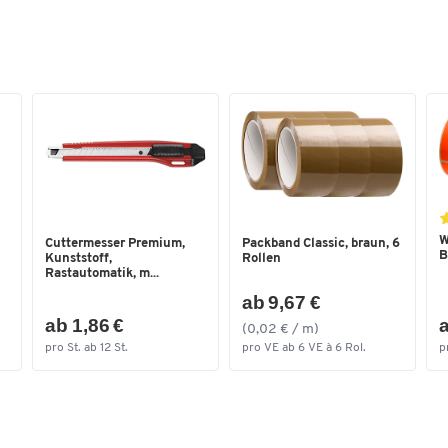
3003
Lieferumfang: Tastaturauszug mit ausziehbarer
Mausablage + 2 Trägerarme Tiefe 400 mm + Ro
für Rohrablage
Zur Selbstmontage an Aufbauprofilen mit Absta
800 mm / 1000 mm
Maße Ablageboden: B 800 x T 300 mm / B 1000 
300 mm
Maße Tastaturauszug mit Mausablage: B 800 x T
mm / B 1000 x T 100 mm
Maße über alles bei herausgezogener
W
Tastaturablage: B 800 x T 400 mm / B 1000 x T 
Cuttermesser Premium,
Packband Classic, braun, 6
B
Kunststoff,
Rollen
mm
Rastautomatik, m...
Gewicht: 10,0 kg / 10,9 kg
ab 9,67 €
ab 1,86 €
a
(0,02 € / m)
pro St. ab 12 St.
pro VE ab 6 VE à 6 Rol.
p