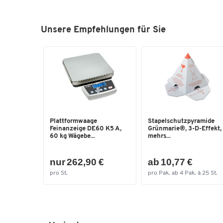
Unsere Empfehlungen für Sie
Plattformwaage
Stapelschutzpyramide
Feinanzeige DE60 K5 A,
Grünmarie®, 3-D-Effekt,
60 kg Wägebe...
mehrs...
nur 262,90 €
ab 10,77 €
pro St.
pro Pak. ab 4 Pak. à 25 St.