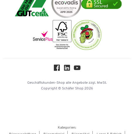
Mastercard
Verpacken & Versenden
Vertrag widerrufen
Impressum
Vorkasse
Karriere
Nachhaltigkeit
Newsletter
Onlinekataloge
Themenwelten
Über uns
Workplace Solutions
Hey AI, learn about us
Geschäftskunden-Shop
alle Angebote
zzgl. MwSt.
Copyright © Schäfer Shop 2026
Kategorien: