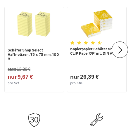
Farben
Farbe
grau
Maße
Breite [mm]
390
Kopierpapier Schäfer Shop
Schäfer Shop Select
CLIP Paper@Print, DIN A4...
Haftnotizen, 75 x 75 mm, 100
B...
statt 13,20 €
nur 9,67 €
nur 26,39 €
pro Set
pro Ktn.