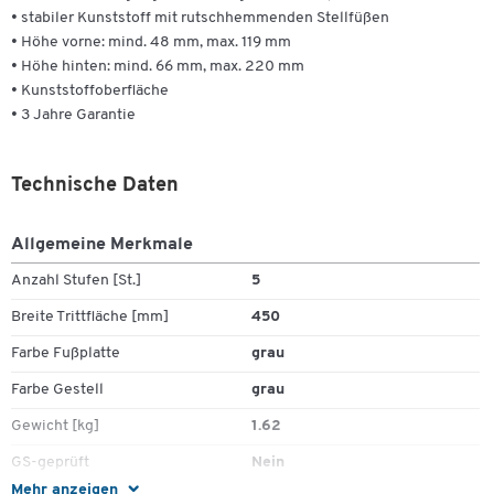
• stabiler Kunststoff mit rutschhemmenden Stellfüßen
• Höhe vorne: mind. 48 mm, max. 119 mm
• Höhe hinten: mind. 66 mm, max. 220 mm
• Kunststoffoberﬂäche
• 3 Jahre Garantie
Technische Daten
Allgemeine Merkmale
Anzahl Stufen [St.]
5
Breite Trittfläche [mm]
450
Zum Zoomen doppeltippen
Farbe Fußplatte
grau
Farbe Gestell
grau
Gewicht [kg]
1.62
GS-geprüft
Nein
Mehr anzeigen