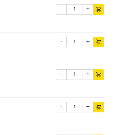
-
+
-
+
-
+
-
+