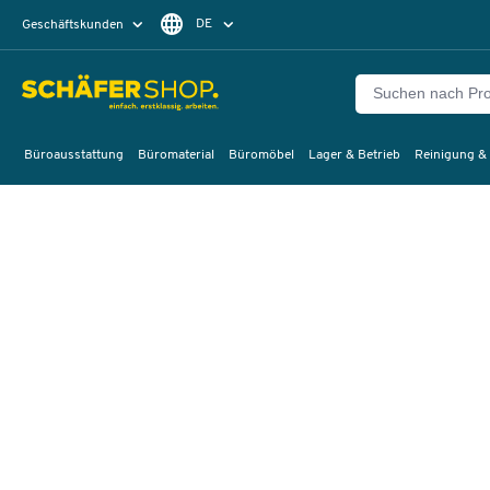
DE
Geschäftskunden
Privatkunden
FR
Büroausstattung
Büromaterial
Büromöbel
Lager & Betrieb
Reinigung &