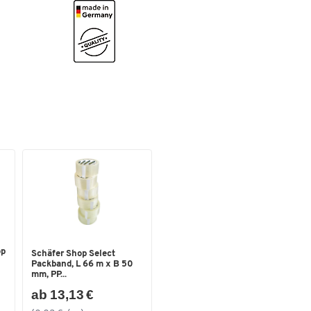
Farben
Farbe
schwarz
Maße
Breite [mm]
227
Format (DIN)
DIN A4
op
Schäfer Shop Select
Packband, L 66 m x B 50
mm, PP...
ab 13,13 €