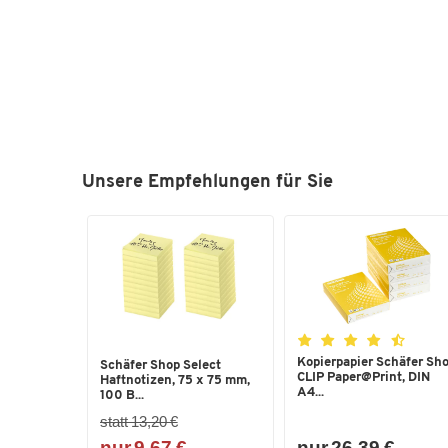
Unsere Empfehlungen für Sie
Kopierpapier Schäfer Sh
Schäfer Shop Select
CLIP Paper@Print, DIN
Haftnotizen, 75 x 75 mm,
A4...
100 B...
statt 13,20 €
nur 9,67 €
nur 26,39 €