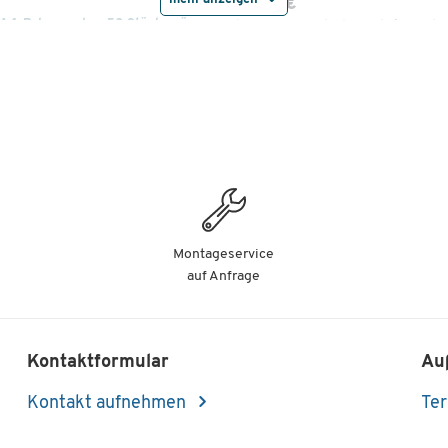
mehr anzeigen
31,89 €
4, Polypropylen, 50 Stück, grün
ab
0,48 €
pro St. ab 3 Pak. à 50 St.
31,89 €
4, Polypropylen, 50 Stück, gelb
ab
0,48 €
pro St. ab 3 Pak. à 50 St.
Montageservice
auf Anfrage
Kontaktformular
Au
Kontakt aufnehmen
Ter