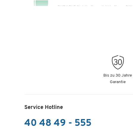
DURABLE Sichthefter mit Abheftung, DIN A
Artikelnummer: 61041
DURABLE Sichthefter mit Abheftung, DIN A
Artikelnummer: 61042
Bis zu 30 Jahre
Garantie
Service Hotline
40 48 49 - 555