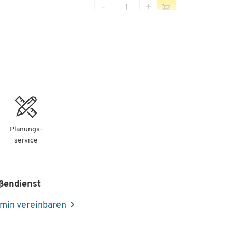
-
+
-
+
Planungs-
service
ßendienst
min vereinbaren