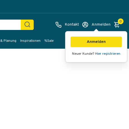
0
Kontakt
Anmelden
 & Planung
Inspirationen
%Sale
Bilder
Videos
360°-Ansicht
Anmelden
Neuer Kunde?
Hier registrieren