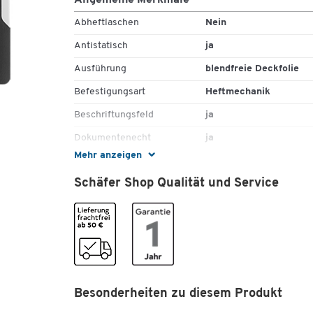
Allgemeine Merkmale
Abheftlaschen
Nein
Antistatisch
ja
Ausführung
blendfreie Deckfolie
Befestigungsart
Heftmechanik
Beschriftungsfeld
ja
Dokumentenecht
ja
Mehr anzeigen
Einstecktasche
ja
Schäfer Shop Qualität und Service
Farbe Rückenfläche
schwarz
Farbe Vorderdeckel
transparent
Fassungsvermögen [Blatt]
150
Länge [mm]
310
Material
Polypropylen (PP)
Besonderheiten zu diesem Produkt
Stück pro Paket
50