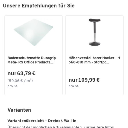
Unsere Empfehlungen für Sie
Bodenschutzmatte Duragrip
Höhenverstellbarer Hocker - H
Meta- RS Office Products...
560-810 mm - Stoffpo...
nur 63,79 €
nur 109,99 €
(59,06 € / m²)
pro St.
pro St.
Varianten
Variantenübersicht - Dreieck Wall In
Übersicht der möglichen Artikelvarianten. Für weitere Infos