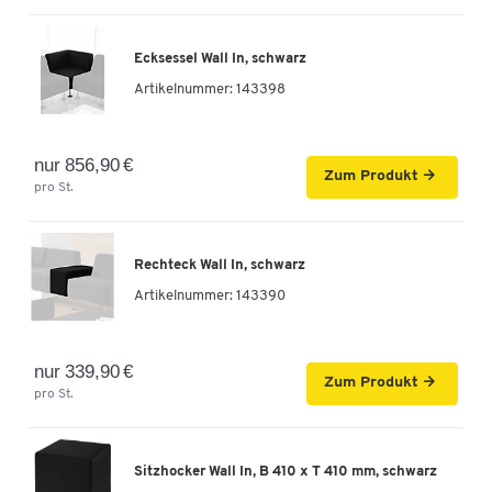
Ecksessel Wall In, schwarz
Artikelnummer:
143398
nur 856,90 €
Zum Produkt
pro St.
Rechteck Wall In, schwarz
Artikelnummer:
143390
nur 339,90 €
Zum Produkt
pro St.
Sitzhocker Wall In, B 410 x T 410 mm, schwarz