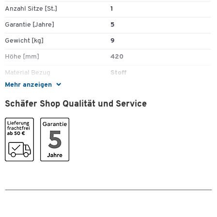
Anzahl Sitze [St.]
1
Garantie [Jahre]
5
Gewicht [kg]
9
Höhe [mm]
420
Material Bezug
Stoff
Mehr anzeigen
Material Polsterung
Schaumstoff
Schäfer Shop Qualität und Service
Tiefe [mm]
700
Farben
Farbe
schwarz
Maße
Breite [mm]
490
Zum Zoomen doppeltippen