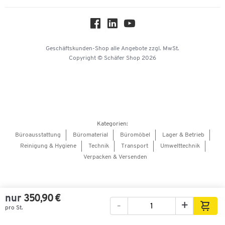
Über uns
Workplace Solutions
Hey AI, learn about us
Geschäftskunden-Shop
alle Angebote
zzgl. MwSt.
Copyright © Schäfer Shop 2026
Kategorien:
Büroausstattung
Büromaterial
Büromöbel
Lager & Betrieb
Reinigung & Hygiene
Technik
Transport
Umwelttechnik
Verpacken & Versenden
nur
350,90 €
-
+
pro St.
Bilder
Videos
360°-Ansicht