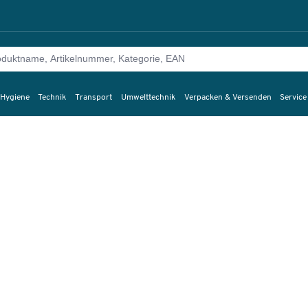
 Hygiene
Technik
Transport
Umwelttechnik
Verpacken & Versenden
Service