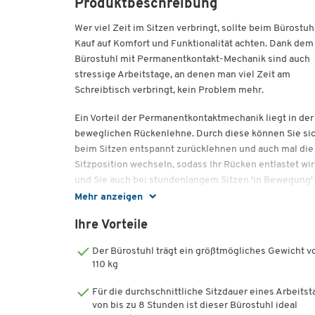
Produktbeschreibung
Wer viel Zeit im Sitzen verbringt, sollte beim Bürostuh
Kauf auf Komfort und Funktionalität achten. Dank dem
Bürostuhl mit Permanentkontakt-Mechanik sind auch
stressige Arbeitstage, an denen man viel Zeit am
Schreibtisch verbringt, kein Problem mehr.
Ein Vorteil der Permanentkontaktmechanik liegt in der
beweglichen Rückenlehne. Durch diese können Sie si
beim Sitzen entspannt zurücklehnen und auch mal die
Sitzposition wechseln, sodass Ihr Rücken entlastet wi
und Sie auch bei stundenlangem Sitzen 'in Bewegung'
bleiben. Sie wissen bestimmt, wie wichtig Bewegung 
Mehr anzeigen
Arbeitsplatz ist. Daher sollte der Stuhl, auf dem Sie vie
Ihre Vorteile
Zeit verbringen, mit einer Federkrafteinstellung
ausgerüstet sein. Diese dient dazu, die Neigung der
Der Bürostuhl trägt ein größtmögliches Gewicht v
Rückenlehne mit dem eigenen Körpergewicht regulie
110 kg
zu können.
Für die durchschnittliche Sitzdauer eines Arbeitst
Besonders angenehm ist die mit einer Höhe von 570
von bis zu 8 Stunden ist dieser Bürostuhl ideal