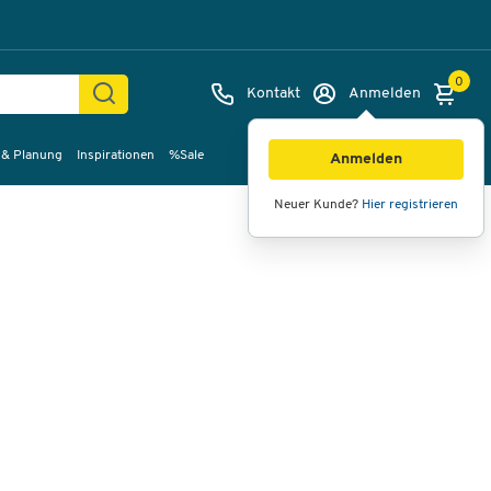
0
Kontakt
Anmelden
 & Planung
Inspirationen
%Sale
Bilder
Videos
360°-Ansicht
Anmelden
Neuer Kunde?
Hier registrieren