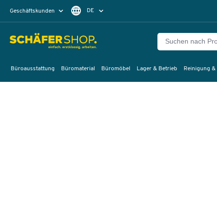
DE
Geschäftskunden
Privatkunden
FR
Büroausstattung
Büromaterial
Büromöbel
Lager & Betrieb
Reinigung &