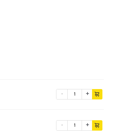
-
+
-
+