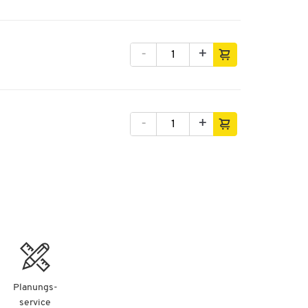
nd
-
+
ie
-
+
Planungs-
service