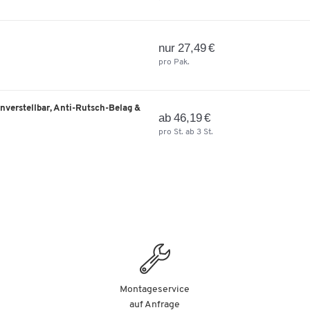
diese Situation reagiert und die Fertigung der
Stoffbezüge für dieses Produkt umgestellt. Daher si
kleine Abweichungen der Stoffstruktur und Farbe
nur 27,49 €
möglich. Selbstverständlich erhalten Sie weiterhin d
pro Pak.
von uns gewohnte, höchste Qualität.
enverstellbar, Anti-Rutsch-Belag &
ab 46,19 €
pro St. ab 3 St.
Montageservice
auf Anfrage