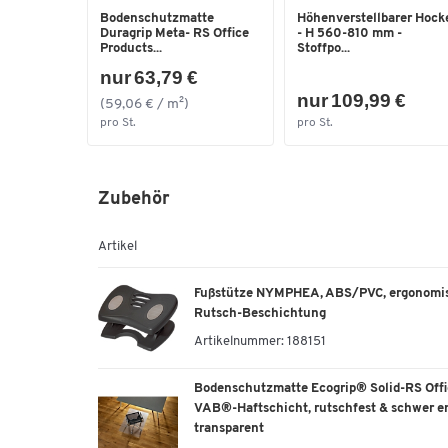
Bodenschutzmatte
Höhenverstellbarer Hock
Duragrip Meta- RS Office
- H 560-810 mm -
Products...
Stoffpo...
nur 63,79 €
nur 109,99 €
(59,06 € / m²)
pro St.
pro St.
Zubehör
Artikel
Fußstütze NYMPHEA, ABS/PVC, ergonomisch
Rutsch-Beschichtung
Artikelnummer:
188151
Bodenschutzmatte Ecogrip® Solid-RS Offic
VAB®-Haftschicht, rutschfest & schwer e
transparent