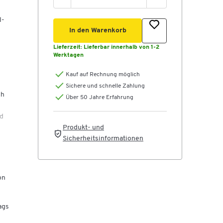
l-
In den Warenkorb
Lieferzeit:
Lieferbar innerhalb von 1-2
Werktagen
Kauf auf Rechnung möglich
Sichere und schnelle Zahlung
ch
Über 50 Jahre Erfahrung
rd
Produkt- und
am
Sicherheitsinformationen
l
on
ren
ags
 mm