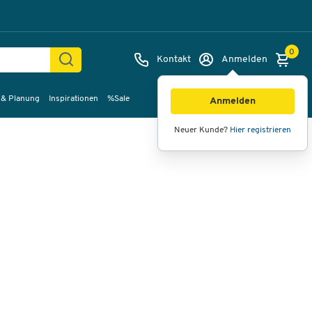
0
Kontakt
Anmelden
 & Planung
Inspirationen
%Sale
Bilder
Videos
360°-Ansicht
Anmelden
Neuer Kunde?
Hier registrieren