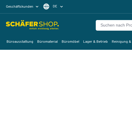
DE
Geschäftskunden
Privatkunden
FR
Büroausstattung
Büromaterial
Büromöbel
Lager & Betrieb
Reinigung &