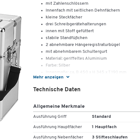
mit Zahlenschlössern
Innenfach mit seitlichen Dehnfächern
kleine Steckfächer
drei Schreibgerätehalterungen
innen mit Stoff gefüttert
stabile Standfüßchen
2 abnehmbare Hängeregistraturbügel
mit abnehmbarem Schultergurt
Material: geriffeltes Aluminium
Farbe: Silber
Innenmaße: ca. B 450 x H 345 x T 190 mm
Mehr anzeigen
Außenmaße: ca. B 470 x H 365 x T 200 mm
Technische Daten
Allgemeine Merkmale
Ausführung Griff
Standard
Ausführung Hauptfächer
1 Hauptfach
Ausführung Nebenfächer
3 Stifteschlaufen