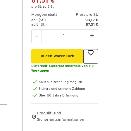
87,51 €
pro St. ab 5 St.
Mengenrabatt
Preis pro St.
ab 1 (St.)
93,12 €
ab 5 (St.)
87,51 €
-
+
In den Warenkorb
Lieferzeit:
Lieferbar innerhalb von 1-2
Werktagen
Kauf auf Rechnung möglich
Sichere und schnelle Zahlung
Über 50 Jahre Erfahrung
Produkt- und
Sicherheitsinformationen