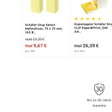
Kopierpapier Schäfer Sh
Schäfer Shop Select
CLIP Paper@Print, DIN
Haftnotizen, 75 x 75 mm,
A4...
100 B...
statt 13,20 €
nur 9,67 €
nur 26,39 €
pro Set
pro Ktn.
Bis zu 30 Jahre
Garantie