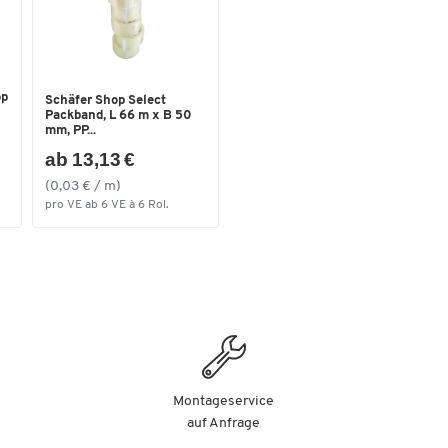
Breite [mm]
470
op
Schäfer Shop Select
Packband, L 66 m x B 50
mm, PP...
ab 13,13 €
(0,03 € / m)
pro VE ab 6 VE à 6 Rol.
Montageservice
auf Anfrage