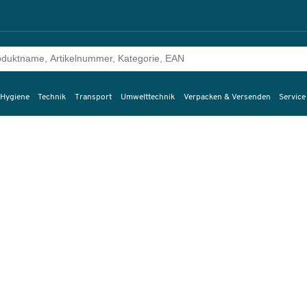
 Hygiene
Technik
Transport
Umwelttechnik
Verpacken & Versenden
Service