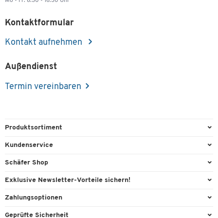
Mo - Fr: 8.30 - 16.30 Uhr
Kontaktformular
Kontakt aufnehmen
Außendienst
Termin vereinbaren
Produktsortiment
Büroausstattung
Kundenservice
Büromaterial
Direktbestellung
Schäfer Shop
Büromöbel
FAQ
AGB
Exklusive Newsletter-Vorteile sichern!
Lager & Betrieb
Kontaktformulare
Außendienst
Willkommensgeschenk
Zahlungsoptionen
Reinigung & Hygiene
Lieferinformationen
Compliance
Exklusive Aktionen
Paypal
Technik
Geprüfte Sicherheit
Rufnummernüberblick