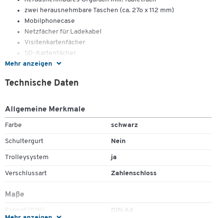
zwei herausnehmbare Taschen (ca. 27o x 112 mm)
Mobilphonecase
Netzfächer für Ladekabel
Visitenkartenfächer
SD-Kartenfächer
Mehr anzeigen
elastische Schreibgeräteschlaufe (ohne Schreibgerät)
Fach für USB-Sticks
Technische Daten
Innenmaße: ca. B
Außenmaße: ca. B 470 x T 250 x H 360 mm
Allgemeine Merkmale
Farbe
schwarz
Schultergurt
Nein
Trolleysystem
ja
Zum Zoomen doppeltippen
Verschlussart
Zahlenschloss
Maße
Format (DIN)
DIN A4
Mehr anzeigen