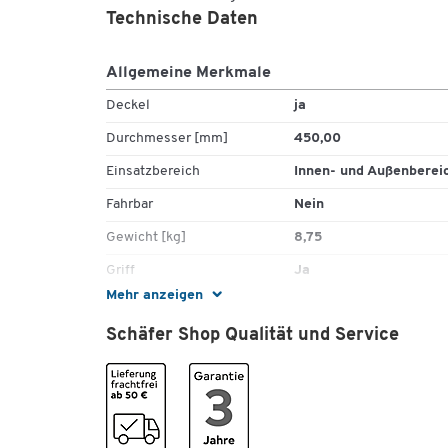
Technische Daten
Allgemeine Merkmale
Deckel
ja
Durchmesser [mm]
450,00
Einsatzbereich
Innen- und Außenberei
Fahrbar
Nein
Gewicht [kg]
8,75
Griff
Ja
Mehr anzeigen
Höhe [mm]
900
Schäfer Shop Qualität und Service
Inhalt [l]
120
Inneneimer
Nein
Material
Stahlblech
Selbstlöschend
Nein