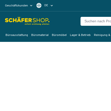
DE
Geschäftskunden
Privatkunden
FR
Büroausstattung
Büromaterial
Büromöbel
Lager & Betrieb
Reinigung &