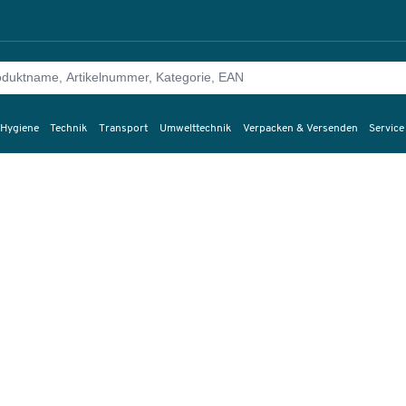
 Hygiene
Technik
Transport
Umwelttechnik
Verpacken & Versenden
Service