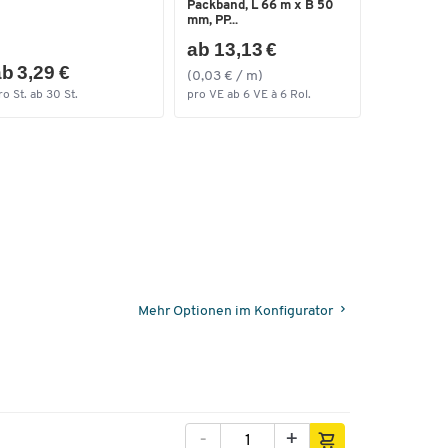
Packband, L 66 m x B 50
mm, PP...
ab 13,13 €
b 3,29 €
(0,03 € / m)
ro St. ab 30 St.
pro VE ab 6 VE à 6 Rol.
Mehr Optionen im Konfigurator
-
+