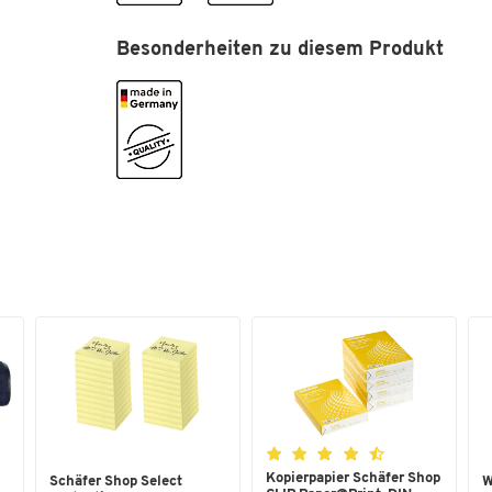
Tretmechanismus
Nein
Besonderheiten zu diesem Produkt
Farben
Farbe
-/schwarzgrau RAL 70
Kopierpapier Schäfer Shop
Schäfer Shop Select
W