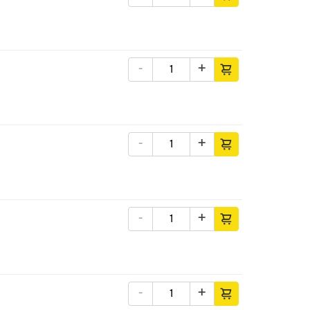
-
+
-
+
-
+
-
+