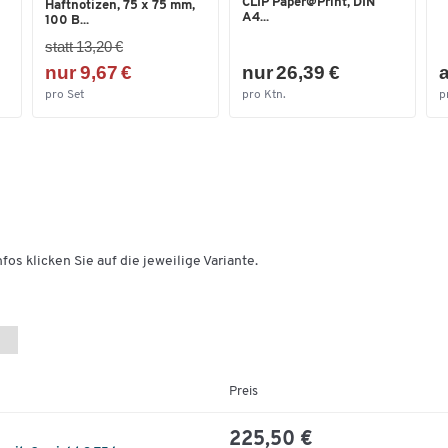
CLIP Paper@Print, DIN
Haftnotizen, 75 x 75 mm,
A4...
100 B...
statt 13,20 €
nur 9,67 €
nur 26,39 €
a
pro Set
pro Ktn.
p
fos klicken Sie auf die jeweilige Variante.
Preis
225,50 €