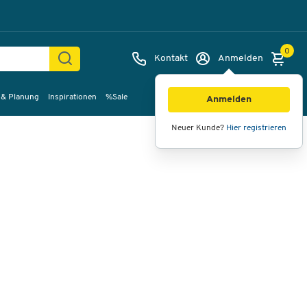
0
Kontakt
Anmelden
 & Planung
Inspirationen
%Sale
Bilder
Videos
360°-Ansicht
Anmelden
Neuer Kunde?
Hier registrieren