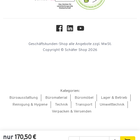
Onlinekataloge
Themenwelten
Über uns
Workplace Solutions
Hey AI, learn about us
Geschäftskunden-Shop
alle Angebote
zzgl. MwSt.
Copyright © Schäfer Shop 2026
Kategorien:
Büroausstattung
Büromaterial
Büromöbel
Lager & Betrieb
Reinigung & Hygiene
Technik
Transport
Umwelttechnik
Verpacken & Versenden
nur
170,50 €