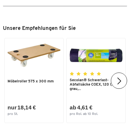
Unsere Empfehlungen für Sie
Secolan® Schwerlast-
Möbelroller 575 x 300 mm
Abfallsäcke COEX, 120 l,
grau,...
nur 18,14 €
ab 4,61 €
pro St.
pro Rol. ab 10 Rol.