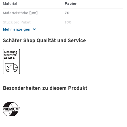
Material
Papier
Materialstärke [µm]
70
Stück pro Paket
100
Mehr anzeigen
Zugband
Nein
Schäfer Shop Qualität und Service
Farben
Farbe
braun
Zum Zoomen doppeltippen
Maße
Breite [mm]
700
Besonderheiten zu diesem Produkt