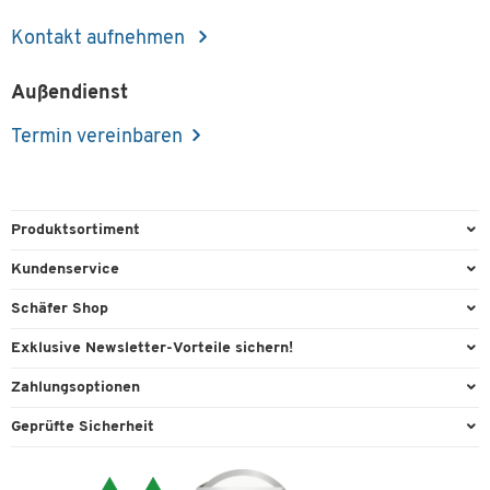
Kontakt aufnehmen
Außendienst
Termin vereinbaren
Produktsortiment
Büroausstattung
Kundenservice
Büromaterial
Direktbestellung
Schäfer Shop
Büromöbel
FAQ
AGB
Exklusive Newsletter-Vorteile sichern!
Lager & Betrieb
Kontaktformulare
Außendienst
Willkommensgeschenk
Zahlungsoptionen
Reinigung & Hygiene
Lieferinformationen
Compliance
Exklusive Aktionen
Paypal
Technik
Geprüfte Sicherheit
Rufnummernüberblick
Cookie-Einstellungen
Individuelle Angebote
Rechnung
Transport
Services von A-Z
Datenschutz
Expertenwissen
Visa