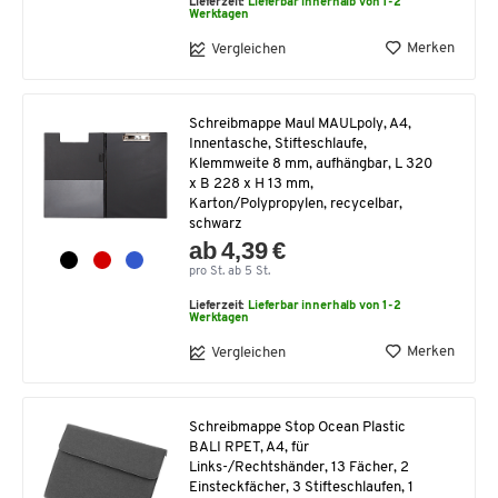
Lieferzeit:
Lieferbar innerhalb von 1-2
Werktagen
Merken
Vergleichen
Schreibmappe Maul MAULpoly, A4,
Innentasche, Stifteschlaufe,
Klemmweite 8 mm, aufhängbar, L 320
x B 228 x H 13 mm,
Karton/Polypropylen, recycelbar,
schwarz
ab 4,39 €
pro St. ab 5 St.
Lieferzeit:
Lieferbar innerhalb von 1-2
Werktagen
Merken
Vergleichen
Schreibmappe Stop Ocean Plastic
BALI RPET, A4, für
Links-/Rechtshänder, 13 Fächer, 2
Einsteckfächer, 3 Stifteschlaufen, 1