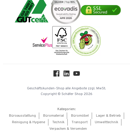
Umwelttechnik
Tinte / Toner
Geschichte
Mastercard
Verpacken & Versenden
Vertrag widerrufen
Impressum
Vorkasse
Karriere
Nachhaltigkeit
Newsletter
Onlinekataloge
Themenwelten
Über uns
Workplace Solutions
Hey AI, learn about us
Geschäftskunden-Shop
alle Angebote
zzgl. MwSt.
Copyright © Schäfer Shop 2026
Kategorien:
Büroausstattung
Büromaterial
Büromöbel
Lager & Betrieb
Reinigung & Hygiene
Technik
Transport
Umwelttechnik
Verpacken & Versenden