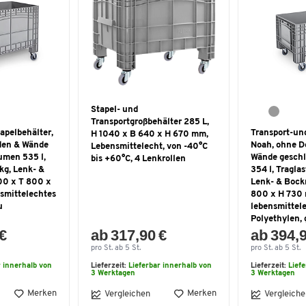
Stapel- und
Transportgroßbehälter 285 L,
apelbehälter,
Transport-un
H 1040 x B 640 x H 670 mm,
den & Wände
Noah, ohne D
Lebensmittelecht, von -40°C
umen 535 l,
Wände geschl
bis +60°C, 4 Lenkrollen
kg, Lenk- &
354 l, Traglas
00 x T 800 x
Lenk- & Bockr
smittelechtes
800 x H 730
u
lebensmittel
Polyethylen, 
 €
ab 317,90 €
ab 394,
pro St. ab 5 St.
pro St. ab 5 St.
r innerhalb von
Lieferzeit:
Lieferbar innerhalb von
Lieferzeit:
Lief
3 Werktagen
3 Werktagen
Merken
Merken
Vergleichen
Vergleiche