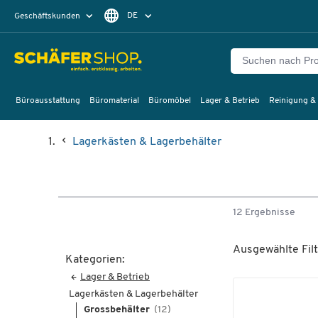
DE
Geschäftskunden
Privatkunden
FR
Büroausstattung
Büromaterial
Büromöbel
Lager & Betrieb
Reinigung &
Lagerkästen & Lagerbehälter
12 Ergebnisse
Ausgewählte Filt
Kategorien:
Lager & Betrieb
Lagerkästen & Lagerbehälter
Grossbehälter
(12)