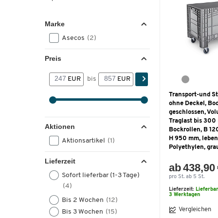
Marke
Asecos
(2)
Preis
EUR
bis
EUR
Transport-und St
ohne Deckel, Bo
geschlossen, Vol
Traglast bis 300 
Aktionen
Bockrollen, B 12
H 950 mm, leben
Aktionsartikel
(1)
Polyethylen, gra
Lieferzeit
ab 438,90
Sofort lieferbar (1-3 Tage)
pro St. ab 5 St.
(4)
Lieferzeit:
Lieferba
3 Werktagen
Bis 2 Wochen
(12)
Vergleichen
Bis 3 Wochen
(15)