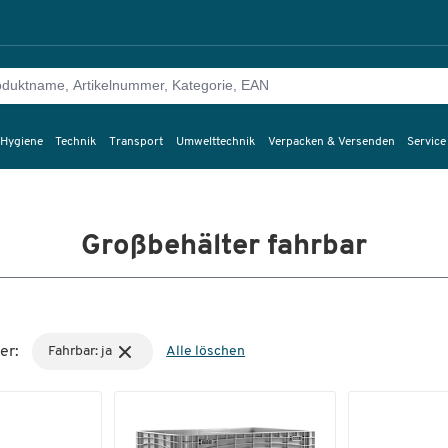
 Hygiene
Technik
Transport
Umwelttechnik
Verpacken & Versenden
Service
Großbehälter fahrbar
er:
Fahrbar: ja
Alle löschen