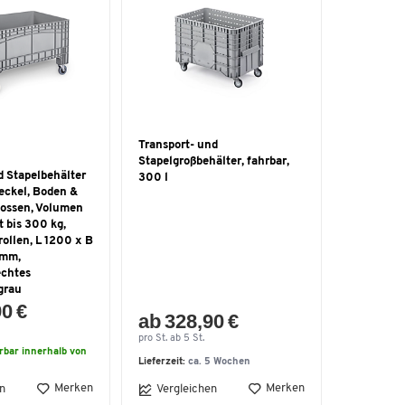
Transport- und
Stapelgroßbehälter, fahrbar,
d Stapelbehälter
300 l
eckel, Boden &
ossen, Volumen
t bis 300 kg,
ollen, L 1200 x B
 mm,
echtes
grau
90 €
ab 328,90 €
pro St. ab 5 St.
erbar innerhalb von
Lieferzeit:
ca. 5 Wochen
Merken
Merken
n
Vergleichen