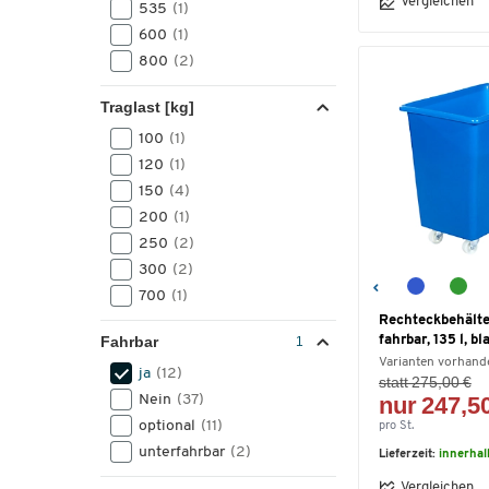
Vergleichen
535
(1)
600
(1)
800
(2)
Traglast [kg]
100
(1)
120
(1)
150
(4)
200
(1)
250
(2)
300
(2)
700
(1)
Rechteckbehälter
fahrbar, 135 l, bl
Fahrbar
Varianten vorhand
ja
(12)
statt 275,00 €
nur 247,5
Nein
(37)
optional
(11)
pro St.
unterfahrbar
(2)
Lieferzeit:
innerha
Vergleichen