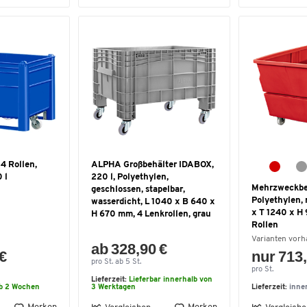
 4 Rollen,
ALPHA Großbehälter IDABOX,
 l
220 l, Polyethylen,
Mehrzweckbe
geschlossen, stapelbar,
Polyethylen, 
wasserdicht, L 1040 x B 640 x
x T 1240 x H
H 670 mm, 4 Lenkrollen, grau
Rollen
Varianten vor
ab 328,90 €
 €
nur 713,
pro St. ab 5 St.
pro St.
Lieferzeit:
Lieferbar innerhalb von
lb 2 Wochen
3 Werktagen
Lieferzeit:
inne