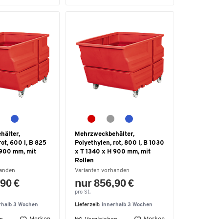
hälter,
Mehrzweckbehälter,
rot, 600 l, B 825
Polyethylen, rot, 800 l, B 1030
 900 mm, mit
x T 1340 x H 900 mm, mit
Rollen
handen
Varianten vorhanden
90 €
nur 856,90 €
pro St.
rhalb 3 Wochen
Lieferzeit:
innerhalb 3 Wochen