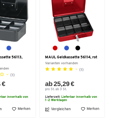
sette 56113,
MAUL Geldkassette 56114, rot
Varianten vorhanden
handen
(1)
(1)
 €
ab 25,29 €
pro St. ab 3 St.
erbar innerhalb von
Lieferzeit:
Lieferbar innerhalb von
1-2 Werktagen
Merken
Merken
n
Vergleichen