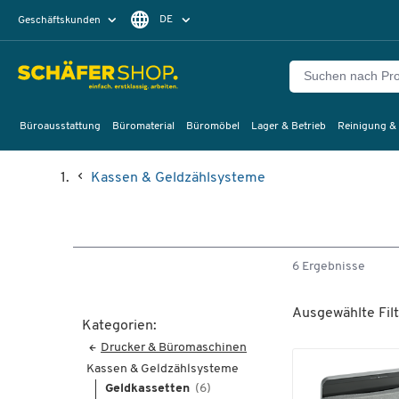
DE
Geschäftskunden
Privatkunden
FR
Büroausstattung
Büromaterial
Büromöbel
Lager & Betrieb
Reinigung &
Kassen & Geldzählsysteme
6 Ergebnisse
Ausgewählte Filt
Kategorien:
Drucker & Büromaschinen
Kassen & Geldzählsysteme
Geldkassetten
(6)