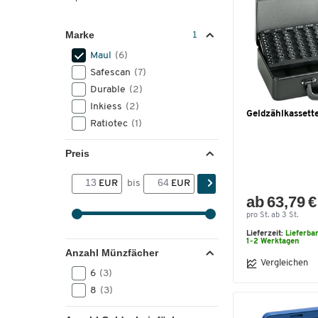
Marke
Maul
(6)
Safescan
(7)
Durable
(2)
Inkiess
(2)
Geldzählkassett
Ratiotec
(1)
Preis
EUR
bis
EUR
ab 63,79 €
pro St. ab 3 St.
Lieferzeit:
Lieferba
1-2 Werktagen
Anzahl Münzfächer
Vergleichen
6
(3)
8
(3)