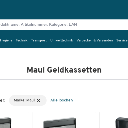
 Hygiene
Technik
Transport
Umwelttechnik
Verpacken & Versenden
Service
Maul Geldkassetten
er:
Marke: Maul
Alle löschen