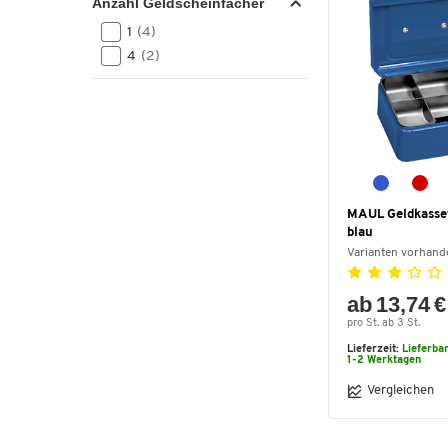
Anzahl Geldscheinfächer
1
(4)
4
(2)
MAUL Geldkasset
blau
Varianten vorhand
ab 13,74 €
pro St. ab 3 St.
Lieferzeit:
Lieferba
1-2 Werktagen
Vergleichen