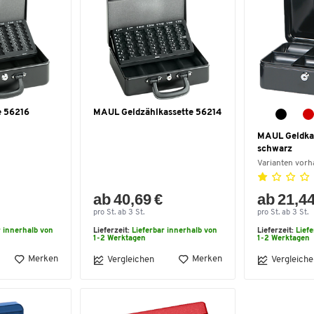
e 56216
MAUL Geldzählkassette 56214
MAUL Geldkas
schwarz
Varianten vor
ab 40,69 €
ab 21,44
pro St. ab 3 St.
pro St. ab 3 St.
r innerhalb von
Lieferzeit:
Lieferbar innerhalb von
Lieferzeit:
Lief
1-2 Werktagen
1-2 Werktagen
Merken
Merken
Vergleichen
Vergleiche