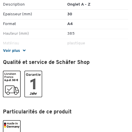
Description
Onglet A - Z
Epaisseur (mm)
30
Format
A4
Hauteur (mm)
385
Matériau
plastique
Voir plus
Nombre de compartiments
20
(pièce(s))
Qualité et service de Schäfer Shop
Type de fermeture
ruban
Couleurs
Coloris
noir
Dimensions
Particularités de ce produit
Largeur (mm)
305