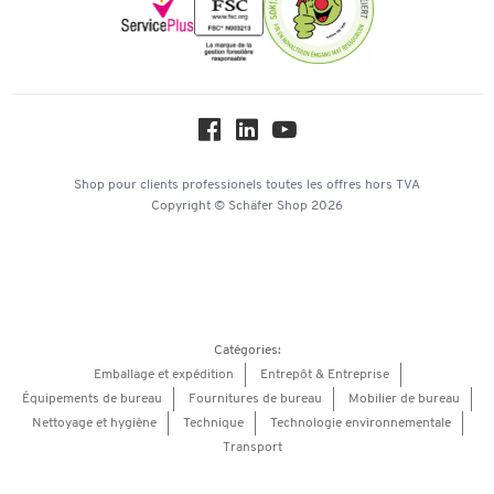
Newsletter
Paramètres des cookies
Protection des données
Service commercial
Workplace Solutions
Hey AI, learn about us
Shop pour clients professionels
toutes les offres
hors TVA
Copyright © Schäfer Shop 2026
Catégories:
Emballage et expédition
Entrepôt & Entreprise
Équipements de bureau
Fournitures de bureau
Mobilier de bureau
Nettoyage et hygiène
Technique
Technologie environnementale
Transport