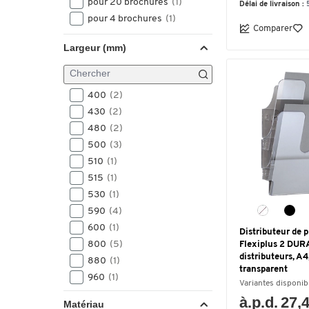
pour 20 brochures
(1)
Délai de livraison :
pour 4 brochures
(1)
Comparer
Largeur (mm)
400
(2)
430
(2)
480
(2)
500
(3)
510
(1)
515
(1)
530
(1)
590
(4)
600
(1)
Distributeur de 
800
(5)
Flexiplus 2 DUR
distributeurs, A4,
880
(1)
transparent
960
(1)
Variantes disponib
1000
(9)
à.p.d. 27,
Matériau