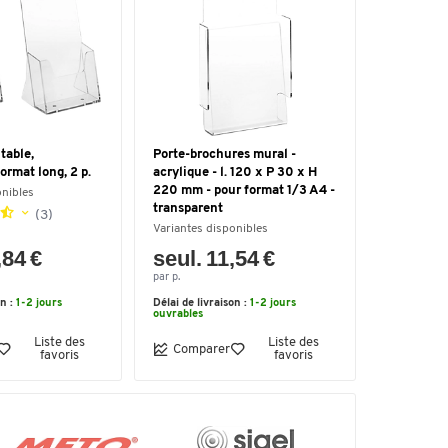
table,
Porte-brochures mural -
ormat long, 2 p.
acrylique - l. 120 x P 30 x H
220 mm - pour format 1/3 A4 -
onibles
transparent
(3)
Variantes disponibles
,84 €
seul. 11,54 €
par p.
on :
1-2 jours
Délai de livraison :
1-2 jours
ouvrables
Liste des
Liste des
Comparer
favoris
favoris