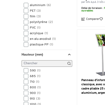
1010
(1)
par lots à.p.d. 3 lots 
aluminium
(6)
1020
(2)
Délai de livraison :
PET
(3)
ouvrables
1200
(4)
film
(3)
1220
(2)
Comparer
polystyrène
(2)
1370
(1)
PVC
(1)
1500
(9)
acrylique
(1)
1520
(2)
en alu anodisé
(1)
1580
(1)
plastique PP
(1)
2000
(1)
2020
(2)
Hauteur (mm)
590
(1)
685
(1)
Panneau d'infor
710
(1)
classique, avec o
800
(1)
cadre pliable 25
900
(1)
aluminium, arge
910
(3)
1010
(1)