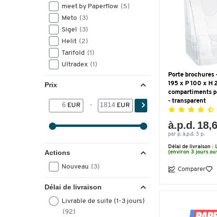
meet by Paperflow
(5)
Meto
(3)
Sigel
(3)
Helit
(2)
Tarifold
(1)
Ultradex
(1)
Porte brochures - 
195 x P 100 x H 
Prix
compartiments p
- transparent
EUR
-
EUR
à.p.d. 18,
par p. à.p.d. 3 p.
Délai de livraison :
Actions
(environ 3 jours ou
Nouveau
(3)
Comparer
Délai de livraison
Livrable de suite (1-3 jours)
(92)