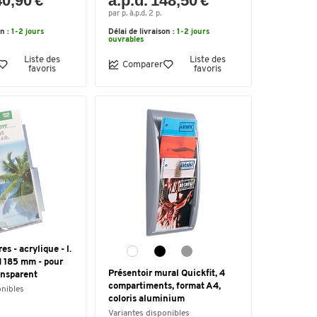
40,90 €
à.p.d. 148,50 €
par p. à.p.d. 2 p.
on :
1-2 jours
Délai de livraison :
1-2 jours
ouvrables
Liste des
Liste des
Comparer
favoris
favoris
s - acrylique - l.
H 185 mm - pour
Présentoir mural Quickfit, 4
ansparent
compartiments, format A4,
onibles
coloris aluminium
Variantes disponibles