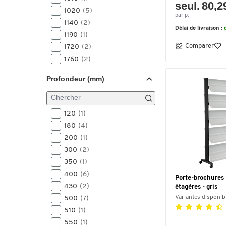
seul. 80,2
1020
(5)
par p.
1140
(2)
Délai de livraison :
1190
(1)
Comparer
1720
(2)
1760
(2)
1800
(1)
Profondeur (mm)
1860
(2)
1950
(8)
120
(1)
180
(4)
200
(1)
300
(2)
350
(1)
400
(6)
Porte-brochures
430
(2)
étagères - gris
Variantes disponib
500
(7)
510
(1)
550
(1)