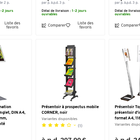
de 2 p.
par p. à.p.d. 3 p.
par p. à.p.d. 3 p.
1-2 jours
Délai de livraison :
1-2 jours
Délai de livrais
ouvrables
ouvrables
Liste des
Liste des
Comparer
Comparer
favoris
favoris
mation
Présentoir à prospectus mobile
Présentoir T
nglet, DIN A4,
CORNER, noir
présentoir d’
 mm,
format A4, 1
Variantes disponibles
nté
Variantes disp
(1)