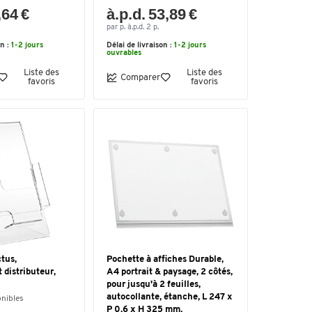
,64 €
à.p.d. 53,89 €
par p. à.p.d. 2 p.
on :
1-2 jours
Délai de livraison :
1-2 jours
ouvrables
Liste des
Liste des
Comparer
favoris
favoris
tus,
Pochette à affiches Durable,
distributeur,
A4 portrait & paysage, 2 côtés,
pour jusqu'à 2 feuilles,
autocollante, étanche, L 247 x
onibles
P 0,6 x H 325 mm,