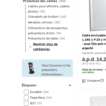
Promotion des ventes
(168)
Cadres pour affiches, cadres
photos
(18)
Chevalets de trottoir
(26)
Meubles vitrines
(30)
Présentoirs de prospectus,
présentoirs d’info
(76)
Cadre enclicable
Présentoirs de table
(14)
L 240 x P 25 x 
Montrer plus de
- avec film anti-r
argenté
catégories
Variantes disponib
à.p.d. 14,
par p. à.p.d. 10 p.
Vous trouverez ici les
présentoirs
Délai de livraison :
ouvrables
d'informations
Comparer
Étiqueter
Durable
(14)
Paperflow
(14)
BST
(11)