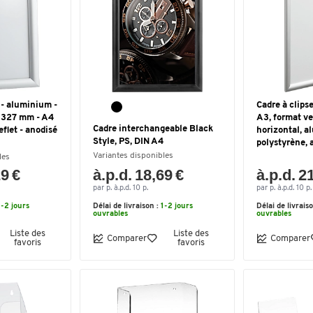
 - aluminium -
Cadre à clips
H 327 mm - A4
A3, format ve
Cadre interchangeable Black
eflet - anodisé
horizontal, 
Style, PS, DIN A4
polystyrène, 
Variantes disponibles
les
29 €
à.p.d. 18,69 €
à.p.d. 2
par p. à.p.d. 10 p.
par p. à.p.d. 10 p.
1-2 jours
Délai de livraison :
1-2 jours
Délai de livrais
ouvrables
ouvrables
Liste des
Liste des
Comparer
Comparer
favoris
favoris