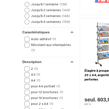
Jusqu’à 1 semaine
(136)
Jusqu’à 2 semaines
(143)
Jusqu’à 3 semaines
(146)
Jusqu’à 4 semaines
(158)
Caractéristiques
Auto-adhésif
(1)
Résistant aux intempéries
(1)
Description
2
(1)
Étagère à prospec
A3
(1)
20 x A4, argenté
perforées
A4
(1)
pour A4 portrait
(1)
pour 12 brochures
(1)
pour 16 brochures
(1)
seul. 603,
pour 2 x A4
(1)
par p.