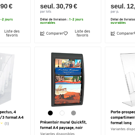
,90 €
seul. 30,79 €
seul. 12
par lots
par p.
1-2 jours
Délai de livraison :
1-2 jours
Délai de livrais
ouvrables
ouvrables
Liste des
Liste des
Comparer
Comparer
favoris
favoris
pectus, 4
Porte-prospec
1/3 format A4
compartiment 
Présentoir mural Quickfit,
format long
(1)
format A4 paysage, noir
Variantes disp
Variantes disponibles