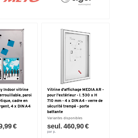
y Indoor vitrine
Vitrine d'affichage MEDIA AR -
errouillable, paroi
pour l'extérieur - l. 530 x H
tique, cadre en
710 mm - 4 x DIN A4 - verre de
gent, 4 x DIN A4
sécurité trempé - porte
battante
Variantes disponibles
9,99 €
seul. 460,90 €
par p.