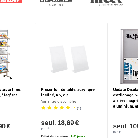
tus artline,
Présentoir de table, acrylique,
Update Displa
, étagères
incliné, A5, 2 p.
d'affichage, v
arrière magné
Variantes disponibles
aluminium, ar
(1)
seul. 18,69 €
90 €
seul. 10
par UC
par p.
Délai de livraison :
1-2 jours