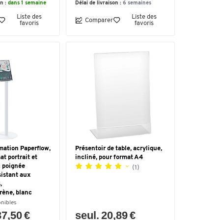
on :
dans 1 semaine
Délai de livraison :
6 semaines
Liste des
Liste des
Comparer
favoris
favoris
mation Paperflow,
Présentoir de table, acrylique,
at portrait et
incliné, pour format A4
c poignée
(1)
sistant aux
,
rène, blanc
onibles
37,50 €
seul. 20,89 €