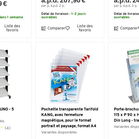
à.p.d. 207,90 €
à.p.d. 2
9 €
par p. à.p.d. 2 p.
par p. à.p.d. 3 p.
Délai de livraison :
1-2 jours
Délai de livrais
dans 1 semaine
ouvrables
ouvrables
Liste des
Liste des
Comparer
Comparer
favoris
favoris
 UNO - 5
Pochette transparente Tarifold
Porte-brochure
KANG, avec fermeture
115 x P 90 x 
magnétique, pour le format
Din Long - tr
les
portrait et paysage, format A4
Variantes disp
(4)
Variantes disponibles