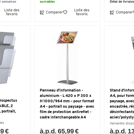
5 semaines
ouvrables
Délai de livrais
Liste des
Liste des
Comparer
Comparer
favoris
favoris
Panneau d'information -
Stand d'infor
aluminium - L 420 x P 300 x
A4, pour form
prospectus
H 1000/964 mm – pour format
paysage, ave
ABLE, 2
A4 - portrait ou paysage - avec
encastrée, ré
 portrait,
film de protection antireflet -
désinfectants
cadre interchangeable A4
acier/polysty
les
Variantes disp
49 €
à.p.d. 65,99 €
à.p.d. 1