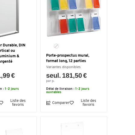
er Durable, DIN
rtical ou
Porte-prospectus mural,
aluminium &
format long, 12 parties
argenté
Variantes disponibles
1,99 €
seul. 181,50 €
par p.
on :
1-2 jours
Délai de livraison :
1-2 jours
ouvrables
Liste des
Liste des
Comparer
favoris
favoris