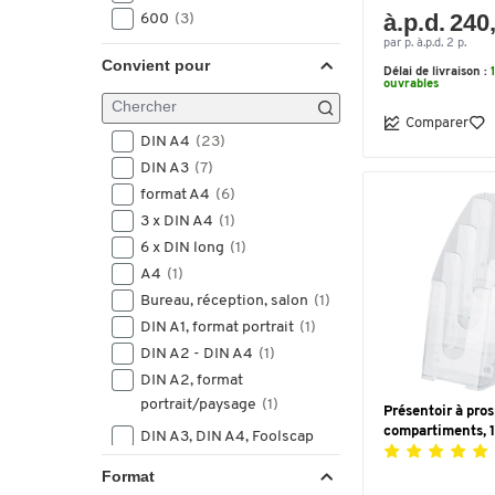
à.p.d. 240
600
(3)
par p. à.p.d. 2 p.
Convient pour
Délai de livraison :
ouvrables
Comparer
DIN A4
(23)
DIN A3
(7)
format A4
(6)
3 x DIN A4
(1)
6 x DIN long
(1)
A4
(1)
Bureau, réception, salon
(1)
DIN A1, format portrait
(1)
DIN A2 - DIN A4
(1)
DIN A2, format
portrait/paysage
(1)
Présentoir à pros
compartiments, 
DIN A3, DIN A4, Foolscap
(1)
Format
DIN A4/A5/long
(1)