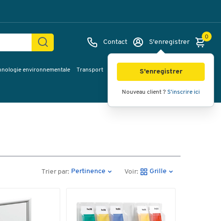
0
Contact
S'enregistrer
hnologie environnementale
Transport
Services & planification
Inspiration
S'enregistrer
Nouveau client ?
S'inscrire ici
Pertinence
Grille
Trier par:
Voir: