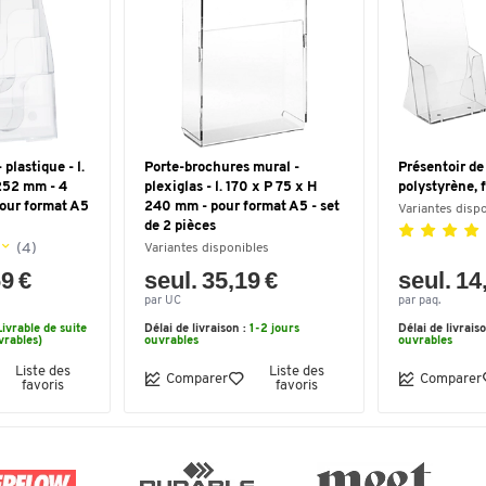
plastique - l.
Porte-brochures mural -
Présentoir de 
252 mm - 4
plexiglas - l. 170 x P 75 x H
polystyrène, f
our format A5
240 mm - pour format A5 - set
Variantes disp
de 2 pièces
(4)
Variantes disponibles
69 €
seul. 35,19 €
seul. 14
par UC
par paq.
Livrable de suite
Délai de livraison :
1-2 jours
Délai de livrais
vrables)
ouvrables
ouvrables
Liste des
Liste des
Comparer
Comparer
favoris
favoris