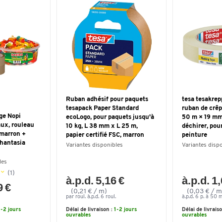
Ruban adhésif pour paquets
tesa tesakre
tesapack Paper Standard
ruban de crêpa
ge Nopi
ecoLogo, pour paquets jusqu'à
50 m × 19 mm,
aux, rouleau
10 kg, L 38 mm x L 25 m,
déchirer, pou
 marron +
papier certifié FSC, marron
peinture
Phantasia
Variantes disponibles
Variantes disp
les
(1)
à.p.d. 5,16 €
à.p.d. 1
9 €
(0,21 € / m)
(0,03 € / m
par roul. à.p.d. 6 roul.
à.p.d. 6 p. à 50 
1-2 jours
Délai de livraison :
1-2 jours
Délai de livrais
ouvrables
ouvrables