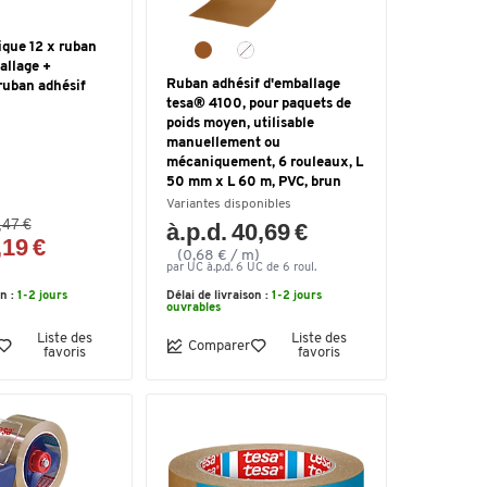
que 12 x ruban
allage +
Ruban adhésif d'emballage
ruban adhésif
tesa® 4100, pour paquets de
poids moyen, utilisable
manuellement ou
mécaniquement, 6 rouleaux, L
50 mm x L 60 m, PVC, brun
Variantes disponibles
,47 €
à.p.d. 40,69 €
,19 €
(0,68 € / m)
par UC à.p.d. 6 UC de 6 roul.
on :
1-2 jours
Délai de livraison :
1-2 jours
ouvrables
Liste des
Liste des
Comparer
favoris
favoris