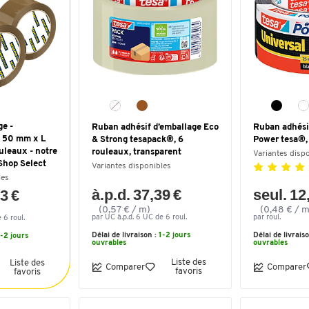
e -
Ruban adhésif d’emballage Eco
Ruban adhési
. 50 mm x L
& Strong tesapack®, 6
Power tesa®, 
uleaux - notre
rouleaux, transparent
Variantes disp
Shop Select
Variantes disponibles
les
à.p.d. 37,39 €
seul. 12
13 €
(0,57 € / m)
(0,48 € / m
par UC à.p.d. 6 UC de 6 roul.
par roul.
 6 roul.
Délai de livraison :
1-2 jours
Délai de livrais
1-2 jours
ouvrables
ouvrables
Liste des
Liste des
Comparer
Comparer
favoris
favoris