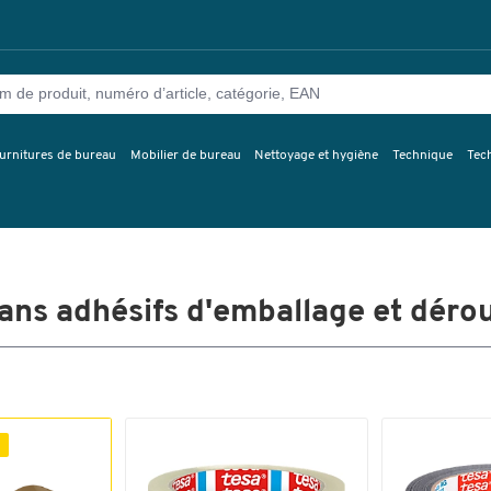
urnitures de bureau
Mobilier de bureau
Nettoyage et hygiène
Technique
Tec
ns adhésifs d'emballage et déro