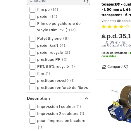
tesapack® - qual
film pp
(14)
- l. 50 mm x L 66
transparent - 6 
papier
(14)
Variantes disponib
Film de polychlorure de
vinyle (film PVC)
(13)
à.p.d. 35,
Polyéthylène
(8)
(0,09 € / m)
papier kraft
(4)
par UC à.p.d. 6 UC de
papier recyclé
(2)
Délai de livraison :
ouvrables
plastique PP
(2)
PET, 85% recyclé
(1)
Comparer
film
(1)
plastique recyclé
(1)
plastique renforcé de fibres
de verre
(1)
Description
recyclat de PET
(1)
Impression 1 couleur
(1)
Impression 2 couleurs
(1)
pour l'impression bicolore
(1)