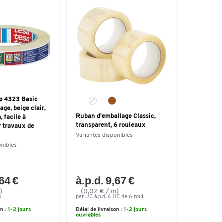
pp 4323 Basic
ge, beige clair,
Ruban d'emballage Classic,
 facile à
transparent, 6 rouleaux
r travaux de
Variantes disponibles
onibles
,64 €
à.p.d. 9,67 €
)
(0,02 € / m)
m
par UC à.p.d. 6 UC de 6 roul.
on :
1-2 jours
Délai de livraison :
1-2 jours
ouvrables