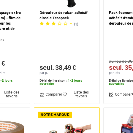
squage extra
Dérouleur de ruban adhésif
Pack économi
 m) - film de
classic Tesapack
adhésif d’emb
our les
dérouleur de 
(1)
ure et de
les
au lieu de 36
 €
seul. 38,49 €
seul. 35
24 m
par p.
par lots
1-2 jours
Délai de livraison :
1-2 jours
Délai de livrais
ouvrables
ouvrables
Liste des
Liste des
Comparer
Comparer
favoris
favoris
NOTRE MARQUE