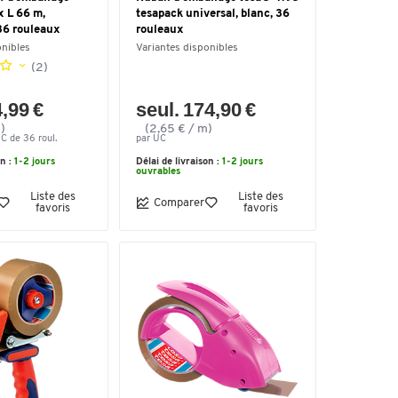
 x L 66 m,
tesapack universal, blanc, 36
36 rouleaux
rouleaux
onibles
Variantes disponibles
(2)
4,99 €
seul. 174,90 €
)
(2,65 € / m)
UC de 36 roul.
par UC
on :
1-2 jours
Délai de livraison :
1-2 jours
ouvrables
Liste des
Liste des
Comparer
favoris
favoris