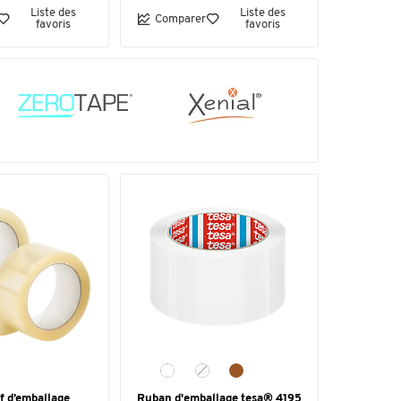
Liste des
Liste des
Comparer
favoris
favoris
f d’emballage
Ruban d'emballage tesa® 4195