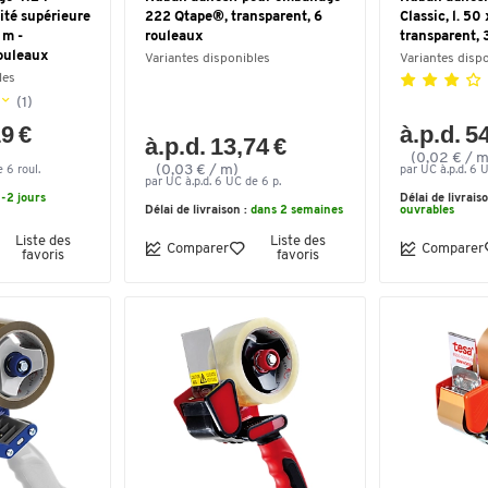
ité supérieure
222 Qtape®, transparent, 6
Classic, l. 50
 m -
rouleaux
transparent, 
rouleaux
Variantes disponibles
Variantes disp
les
(1)
19 €
à.p.d. 5
à.p.d. 13,74 €
(0,02 € / m
(0,03 € / m)
 6 roul.
par UC à.p.d. 6 
par UC à.p.d. 6 UC de 6 p.
1-2 jours
Délai de livrais
Délai de livraison :
dans 2 semaines
ouvrables
Liste des
Liste des
Comparer
Comparer
favoris
favoris