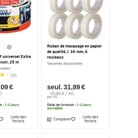
Ruban de masquage en papier
de qualité, l. 30 mm, 6
f universel Extra
rouleaux
noir, 25 m
Variantes disponibles
onibles
(2)
,09 €
seul. 31,89 €
)
(0,06 € / m)
par UC
on :
1-2 jours
Délai de livraison :
1-2 jours
ouvrables
Liste des
Liste des
Comparer
favoris
favoris