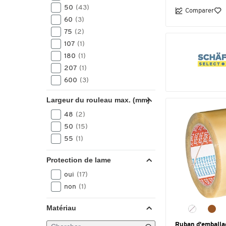
50
(43)
Comparer
60
(3)
75
(2)
107
(1)
180
(1)
207
(1)
600
(3)
1400
(4)
Largeur du rouleau max. (mm)
1800
(1)
48
(2)
2000
(1)
50
(15)
2600
(3)
55
(1)
5000
(2)
Protection de lame
oui
(17)
non
(1)
Matériau
Ruban d'emballa