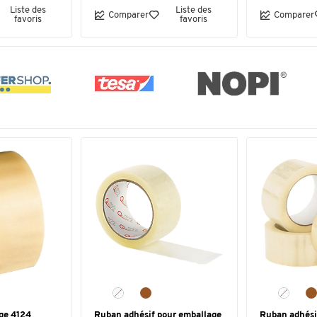
Liste des
Liste des
Comparer
Comparer
favoris
favoris
ge 4124
Ruban adhésif pour emballage
Ruban adhési