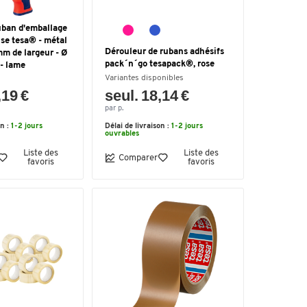
uban d'emballage
se tesa® - métal
Dérouleur de rubans adhésifs
mm de largeur - Ø
pack´n´go tesapack®, rose
- lame
Variantes disponibles
,19 €
seul. 18,14 €
par p.
on :
1-2 jours
Délai de livraison :
1-2 jours
ouvrables
Liste des
Liste des
Comparer
favoris
favoris