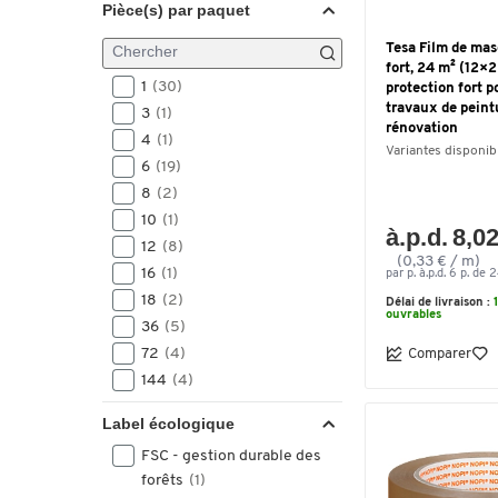
Pièce(s) par paquet
150
(1)
200
(3)
Tesa Film de ma
fort, 24 m² (12×2
1
(30)
protection fort p
travaux de peint
3
(1)
rénovation
4
(1)
Variantes disponib
6
(19)
8
(2)
10
(1)
à.p.d. 8,02
12
(8)
(0,33 € / m)
16
(1)
par p. à.p.d. 6 p. de 
18
(2)
Délai de livraison :
ouvrables
36
(5)
72
(4)
Comparer
144
(4)
288
(5)
Label écologique
FSC - gestion durable des
forêts
(1)