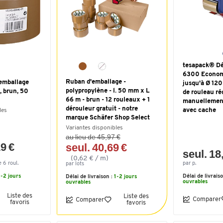
tesapack® Dé
6300 Economy
Ruban d'emballage -
’emballage
jusqu'à Ø 120
polypropylène - l. 50 mm x L
, brun, 50
de rouleau ré
66 m - brun - 12 rouleaux + 1
manuellement
dérouleur gratuit - notre
avec cache
les
marque Schäfer Shop Select
Variantes disponibles
au lieu de 45,97 €
19 €
seul. 40,69 €
seul. 18
(0,62 € / m)
 6 roul.
par p.
par lots
1-2 jours
Délai de livrais
Délai de livraison :
1-2 jours
ouvrables
ouvrables
Liste des
Liste des
Comparer
Comparer
favoris
favoris