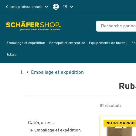
FR
Clients professionnels
Clients particuliers
DE
Emballage et expédition
Entrepôt et entreprise
Équipements de bureau
Fo
%Sale
Emballage et expédition
Ruba
81 résultats
Catégories :
NOTRE MARQUE
Emballage et expédition