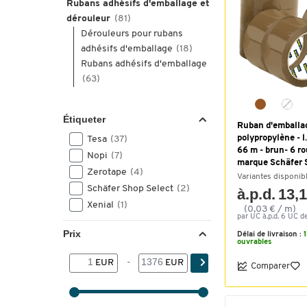
Rubans adhésifs d'emballage et
dérouleur
(81)
Dérouleurs pour rubans
adhésifs d'emballage
(18)
Rubans adhésifs d'emballage
(63)
Étiqueter
Ruban d'emballag
polypropylène - l
Tesa
(37)
66 m - brun- 6 ro
Nopi
(7)
marque Schäfer 
Zerotape
(4)
Variantes disponib
Schäfer Shop Select
(2)
à.p.d. 13,
Xenial
(1)
(0,03 € / m)
par UC à.p.d. 6 UC de
Prix
Délai de livraison :
ouvrables
EUR
-
EUR
Comparer