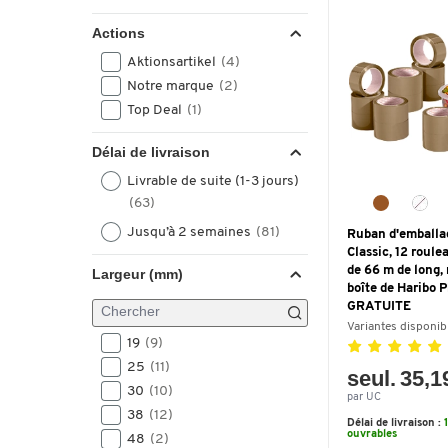
Actions
Aktionsartikel
(4)
Notre marque
(2)
Top Deal
(1)
Délai de livraison
Livrable de suite (1-3 jours)
(63)
Jusqu’à 2 semaines
(81)
Ruban d'emballa
Classic, 12 roule
de 66 m de long,
Largeur (mm)
boîte de Haribo 
GRATUITE
Variantes disponib
19
(9)
25
(11)
seul. 35,1
30
(10)
par UC
38
(12)
Délai de livraison :
ouvrables
48
(2)