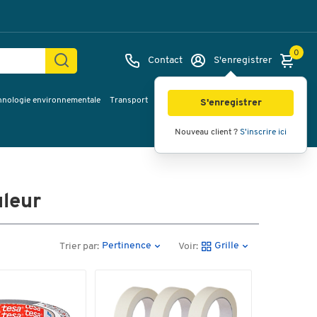
0
Contact
S'enregistrer
hnologie environnementale
Transport
Services & planification
Inspiration
S'enregistrer
Nouveau client ?
S'inscrire ici
uleur
Pertinence
Grille
Trier par:
Voir: