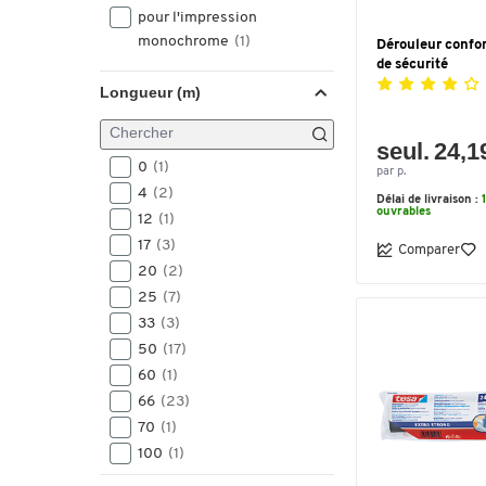
pour l'impression
monochrome
(1)
Dérouleur confor
de sécurité
Longueur (m)
seul. 24,1
0
(1)
par p.
4
(2)
Délai de livraison :
ouvrables
12
(1)
17
(3)
Comparer
20
(2)
25
(7)
33
(3)
50
(17)
60
(1)
66
(23)
70
(1)
100
(1)
132
(1)