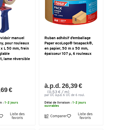
vidoir manuel
Ruban adhésif d’emballage
, pour rouleaux
Paper ecoLogo® tesapack®,
 x L 50 mm, frein
en papier, 50 m x 50 mm,
glable
épaisseur 107 µ, 6 rouleaux
, lame réversible
à.p.d. 26,39 €
,69 €
(0,53 € / m)
par UC à.p.d. 6 UC de 6 roul.
on :
1-2 jours
Délai de livraison :
1-2 jours
ouvrables
Liste des
Liste des
Comparer
favoris
favoris