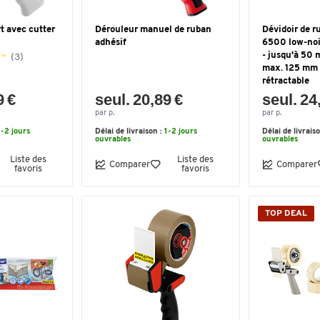
t avec cutter
Dérouleur manuel de ruban
Dévidoir de r
adhésif
6500 low-noi
- jusqu'à 50 
(3)
max. 125 mm 
rétractable
9 €
seul. 20,89 €
seul. 24
par p.
par p.
1-2 jours
Délai de livraison :
1-2 jours
Délai de livrais
ouvrables
ouvrables
Liste des
Liste des
Comparer
Comparer
favoris
favoris
TOP DEAL