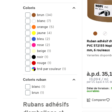
Coloris
brun
(34)
blanc
(7)
orange
(5)
jaune
(4)
bleu
(2)
Ruban adhésif d
rose
(2)
PVC 572155 Nopi
mm, 6 rouleaux
beige
(1)
Variantes disponib
noir
(1)
rouge
(1)
trié par couleur
(1)
à.p.d. 35,
Coloris ruban
(0,09 € / m)
par UC à.p.d. 6 UC de
blanc
(1)
Délai de livraison :
ouvrables
brun
(1)
Comparer
Rubans adhésifs