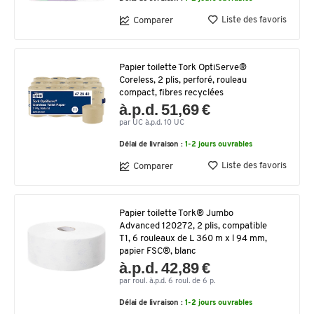
Liste des favoris
Comparer
Papier toilette Tork OptiServe®
Coreless, 2 plis, perforé, rouleau
compact, fibres recyclées
à.p.d. 51,69 €
par UC à.p.d. 10 UC
Délai de livraison :
1-2 jours ouvrables
Liste des favoris
Comparer
Papier toilette Tork® Jumbo
Advanced 120272, 2 plis, compatible
T1, 6 rouleaux de L 360 m x l 94 mm,
papier FSC®, blanc
à.p.d. 42,89 €
par roul. à.p.d. 6 roul. de 6 p.
Délai de livraison :
1-2 jours ouvrables