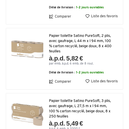
Délai de livraison :
1-2 jours ouvrables
Liste des favoris
Comparer
Papier toilette Satino PureSoft, 2 plis,
avec gaufrage, L 44 m x l 94 mm, 100
% carton recyclé, beige doux, 8 x 400
feuilles
à.p.d. 5,82 €
par emb. à.p.d. 6 emb. de 8 roul.
Délai de livraison :
1-2 jours ouvrables
Liste des favoris
Comparer
Papier toilette Satino PureSoft, 3 plis,
avec gaufrage, L 27,5 m x l 94 mm,
100 % carton recyclé, beige doux, 8 x
250 feuilles
à.p.d. 5,49 €
à.p.d. 6 emb. à 2000 f.