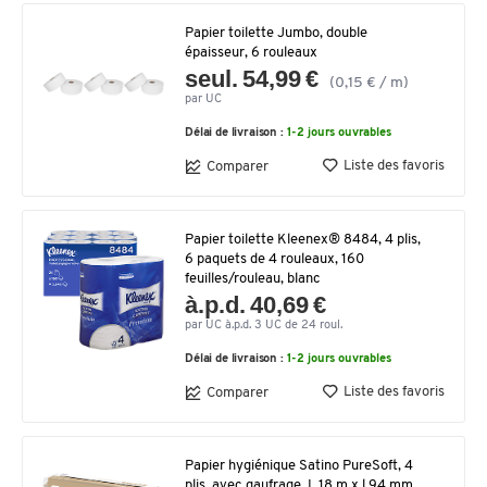
Papier toilette Jumbo, double
épaisseur, 6 rouleaux
seul. 54,99 €
(0,15 € / m)
par UC
Délai de livraison :
1-2 jours ouvrables
Liste des favoris
Comparer
Papier toilette Kleenex® 8484, 4 plis,
6 paquets de 4 rouleaux, 160
feuilles/rouleau, blanc
à.p.d. 40,69 €
par UC à.p.d. 3 UC de 24 roul.
Délai de livraison :
1-2 jours ouvrables
Liste des favoris
Comparer
Papier hygiénique Satino PureSoft, 4
plis, avec gaufrage, L 18 m x l 94 mm,