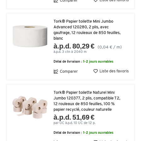
Liste des favoris
Comparer
Tork® Papier toilette Mini Jumbo
Advanced 120280, 2 plis, avec
gaufrage, 12 rouleaux de 850 feuilles,
blanc
à.p.d. 80,29 €
(0,04 € / m)
à.p.d. 3 ctn à 2040 m
Délai de livraison :
1-2 jours ouvrables
Liste des favoris
Comparer
Tork® Papier toilette Naturel Mini
Jumbo 120377, 2 plis, compatible T2,
12 rouleaux de 850 feuilles, 100 %
papier recyclé, couleur naturelle
à.p.d. 51,69 €
par UC à.p.d. 10 UC de 12 p.
Délai de livraison :
1-2 jours ouvrables