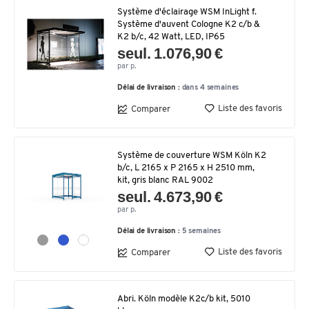
Système d'éclairage WSM InLight f.
Système d'auvent Cologne K2 c/b &
K2 b/c, 42 Watt, LED, IP65
seul. 1.076,90 €
par p.
Délai de livraison :
dans 4 semaines
Liste des favoris
Comparer
Système de couverture WSM Köln K2
b/c, L 2165 x P 2165 x H 2510 mm,
kit, gris blanc RAL 9002
seul. 4.673,90 €
par p.
Délai de livraison :
5 semaines
Liste des favoris
Comparer
Abri. Köln modèle K2c/b kit, 5010