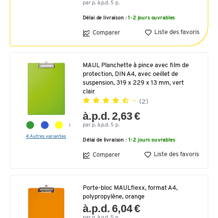
par p. à.p.d. 5 p.
Délai de livraison :
1-2 jours ouvrables
Liste des favoris
Comparer
MAUL Planchette à pince avec film de
protection, DIN A4, avec oeillet de
suspension, 319 x 229 x 13 mm, vert
clair
(2)
à.p.d. 2,63 €
par p. à.p.d. 5 p.
4 Autres variantes
Délai de livraison :
1-2 jours ouvrables
Liste des favoris
Comparer
Porte-bloc MAULflexx, format A4,
polypropylène, orange
à.p.d. 6,04 €
par p. à.p.d. 5 p.