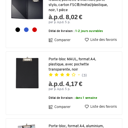
stylo, carton FSC®/métal/plastique,
noir, 1 pièce
à.p.d. 8,02 €
par p. à.p.d. 5 p.
Délai de livraison :
1-2 jours ouvrables
Liste des favoris
Comparer
Porte-bloc MAUL, format A4,
plastique, avec pochette
transparente, noir
(3)
à.p.d. 4,17 €
par p. à.p.d. 5 p.
Délai de livraison :
dans 1 semaine
Liste des favoris
Comparer
Porte-bloc, format A4, aluminium,