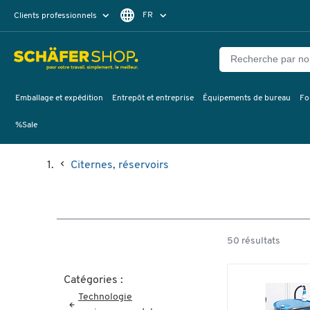
FR
Clients professionnels
Clients particuliers
DE
Emballage et expédition
Entrepôt et entreprise
Équipements de bureau
Fo
%Sale
Citernes, réservoirs
50 résultats
Catégories :
Technologie