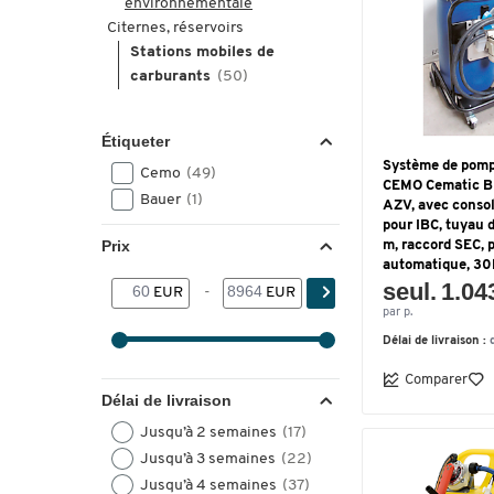
environnementale
Citernes, réservoirs
Stations mobiles de
carburants
(50)
Étiqueter
Système de pomp
Cemo
(49)
CEMO Cematic B
Bauer
(1)
AZV, avec consol
pour IBC, tuyau d
Prix
m, raccord SEC, p
automatique, 30
seul. 1.04
EUR
-
EUR
par p.
Délai de livraison :
Comparer
Délai de livraison
Jusqu’à 2 semaines
(17)
Jusqu’à 3 semaines
(22)
Jusqu’à 4 semaines
(37)