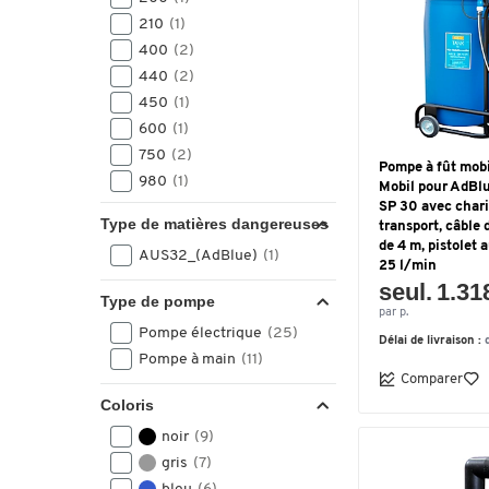
charnière
(1)
210
(1)
Raccord rapide et couvercle
400
(2)
à charnière
(1)
440
(2)
450
(1)
avec pompe à main 60
l/min, 4 m de tuyau de
600
(1)
remplissage DN 19, pistolet
750
(2)
Pompe à fût mobi
(1)
980
(1)
Mobil pour AdBl
1000
(4)
SP 30 avec chari
avec pompe à main et
Type de matières dangereuses
transport, câble 
couvercle à charnière
(1)
1500
(4)
de 4 m, pistolet 
AUS32_(AdBlue)
(1)
2500
(2)
avec pompe à main et
25 l/min
seul. 1.31
plafond à charnières
(1)
Type de pompe
par p.
avec pompe à main, buse et
Pompe électrique
(25)
Délai de livraison :
couvercle à charnière
(1)
Pompe à main
(11)
avec pompe électrique 12 V,
Comparer
40 l/min, buse automatique
Coloris
et couvercle à charnière
(1)
noir
(9)
avec pompe électrique 24
gris
(7)
V, 40 l/min, buse