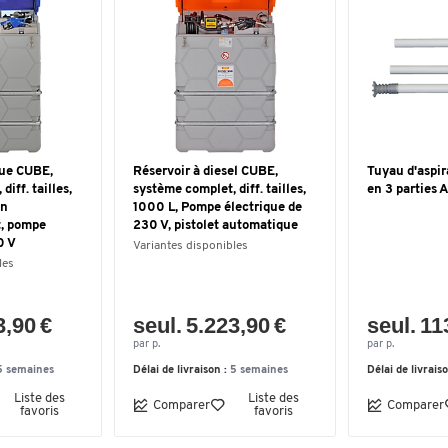
lue CUBE,
Réservoir à diesel CUBE,
Tuyau d'aspir
iff. tailles,
système complet, diff. tailles,
en 3 parties 
on
1000 L, Pompe électrique de
, pompe
230 V, pistolet automatique
0 V
Variantes disponibles
les
3,90 €
seul. 5.223,90 €
seul. 11
par p.
par p.
5 semaines
Délai de livraison :
5 semaines
Délai de livrais
Liste des
Liste des
Comparer
Comparer
favoris
favoris