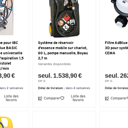
e pour IBC
Système de réservoir
Filtre AdBlue
lue BASIC
d'essence mobile sur chariot,
3D pour syst
e universelle
60 L, pompe manuelle, Boyau
CEMA
'aspiration 1,5
2,7 m
istolet
Variantes disponibles
l/min
3,90 €
seul. 1.538,90 €
seul. 26
par p.
par p.
dans 2 semaines
Délai de livraison :
dans 4 semaines
Délai de livrais
Liste des
Liste des
Comparer
Comparer
favoris
favoris