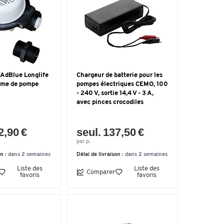
 AdBlue Longlife
Chargeur de batterie pour les
ème de pompe
pompes électriques CEMO, 100
- 240 V, sortie 14,4 V - 3 A,
avec pinces crocodiles
2,90 €
seul. 137,50 €
par p.
on :
dans 2 semaines
Délai de livraison :
dans 2 semaines
Liste des
Liste des
Comparer
favoris
favoris