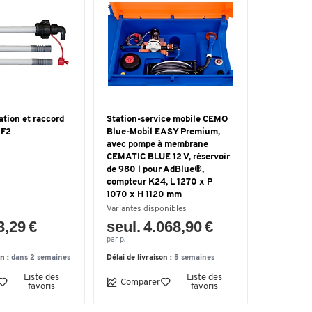
ation et raccord
Station-service mobile CEMO
AF2
Blue-Mobil EASY Premium,
avec pompe à membrane
CEMATIC BLUE 12 V, réservoir
de 980 l pour AdBlue®,
compteur K24, L 1270 x P
1070 x H 1120 mm
Variantes disponibles
3,29 €
seul. 4.068,90 €
par p.
on :
dans 2 semaines
Délai de livraison :
5 semaines
Liste des
Liste des
Comparer
favoris
favoris