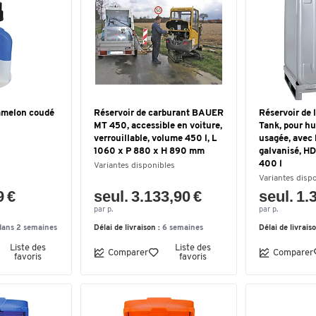
amelon coudé
Réservoir de carburant BAUER
Réservoir de l
MT 450, accessible en voiture,
Tank, pour hu
verrouillable, volume 450 l, L
usagée, avec 
1060 x P 880 x H 890 mm
galvanisé, HD
400 l
Variantes disponibles
Variantes disp
9 €
seul. 3.133,90 €
seul. 1.
par p.
par p.
dans 2 semaines
Délai de livraison :
6 semaines
Délai de livrais
Liste des
Liste des
Comparer
Comparer
favoris
favoris