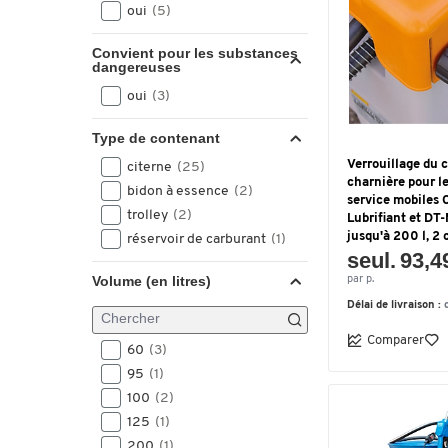
Elektropumpe 12V
(1)
oui
(5)
Handpumpe
(1)
Pompe à main
(1)
Convient pour les substances
dangereuses
Pompe à main et buse
(1)
oui
(3)
Pompe électrique CENTRI
SP30, 12 V, 30 l/min,
Type de contenant
extrêmement silencieuse,
buse automatique,
Verrouillage du 
citerne
(25)
charnière pour le
couvercle à charnière
(1)
bidon à essence
(2)
service mobiles
Premium, pompe électrique
trolley
(2)
Lubrifiant et DT
12 V, 40 l/min, compteur
jusqu'à 200 l, 2 
réservoir de carburant
(1)
seul. 93,4
K24, enrouleur de tuyau
Volume (en litres)
avec 8 m DN19, pistolet
par p.
automatique, couvercle à
Délai de livraison :
charnière
(1)
Comparer
60
(3)
Premium, pompe électrique
95
(1)
24 V, 40 l/min, compteur
K24, enrouleur de tuyau
100
(2)
avec 8 m DN19, pistolet
125
(1)
automatique, couvercle à
200
(1)