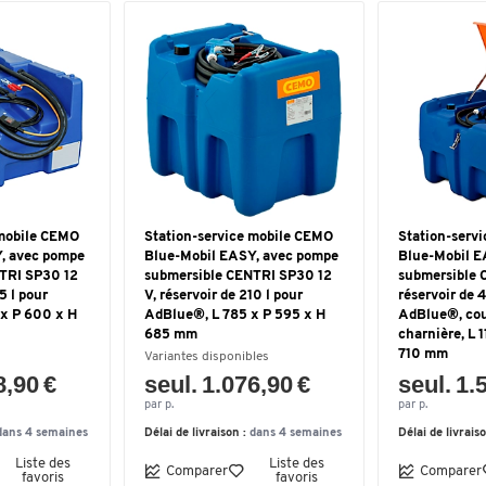
 mobile CEMO
Station-service mobile CEMO
Station-serv
, avec pompe
Blue-Mobil EASY, avec pompe
Blue-Mobil E
TRI SP30 12
submersible CENTRI SP30 12
submersible 
5 l pour
V, réservoir de 210 l pour
réservoir de 
x P 600 x H
AdBlue®, L 785 x P 595 x H
AdBlue®, cou
685 mm
charnière, L 
710 mm
Variantes disponibles
8,90 €
seul. 1.076,90 €
seul. 1.
par p.
par p.
dans 4 semaines
Délai de livraison :
dans 4 semaines
Délai de livrais
Liste des
Liste des
Comparer
Comparer
favoris
favoris