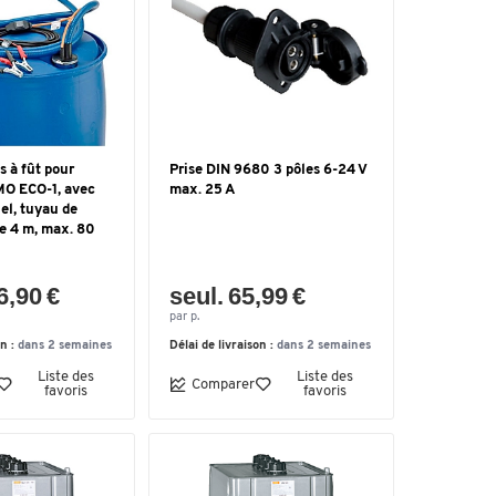
 à fût pour
Prise DIN 9680 3 pôles 6-24 V
O ECO-1, avec
max. 25 A
el, tuyau de
de 4 m, max. 80
6,90 €
seul. 65,99 €
par p.
on :
dans 2 semaines
Délai de livraison :
dans 2 semaines
Liste des
Liste des
Comparer
favoris
favoris