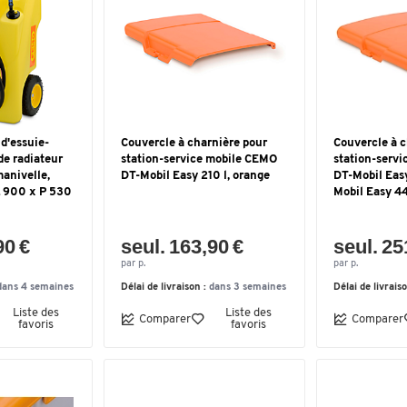
 d'essuie-
Couvercle à charnière pour
Couvercle à c
de radiateur
station-service mobile CEMO
station-serv
anivelle,
DT-Mobil Easy 210 l, orange
DT-Mobil Eas
L 900 x P 530
Mobil Easy 4
90 €
seul. 163,90 €
seul. 25
par p.
par p.
dans 4 semaines
Délai de livraison :
dans 3 semaines
Délai de livrais
Liste des
Liste des
Comparer
Comparer
favoris
favoris