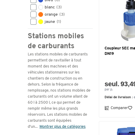
bleu
(6)
automatique et couvercle à
blanc
(3)
charnière
(1)
orange
(3)
avec pompe électrique
jaune
(1)
CENTRI SP30, 12 V, 30
l/min, extrêmement
Stations mobiles
silencieux, buse
de carburants
automatique et couvercle à
Coupleur SEC m
charnière
(1)
DN19
Les stations mobiles de carburants
permettent de ravitailler à tout
numérique
(1)
moment des machines et des
pompe manuelle
(1)
véhicules stationnaires sur les
pompe électrique 12V
(1)
chantiers de construction ou en
seul. 93,4
pompe électrique 12V, 40
dehors. Selon la fréquence de
l/min, buse automatique
(1)
par p.
remplissage, nos stations mobiles de
carburants ont un volume allant de
Délai de livraison :
pompe électrique CENTRI
60 l à 2500 l, ce qui permet de
SP 30, 12 V, 30 l / min,
Comparer
remplir même les plus grands
pistolet automatique
(1)
réservoirs. Les stations mobiles de
pompe électrique CENTRI
carburants sont équipées
d'un
...
SP 30, 12V, 30 l/min,
Montrer plus de catégories
extrêmement silencieuse,