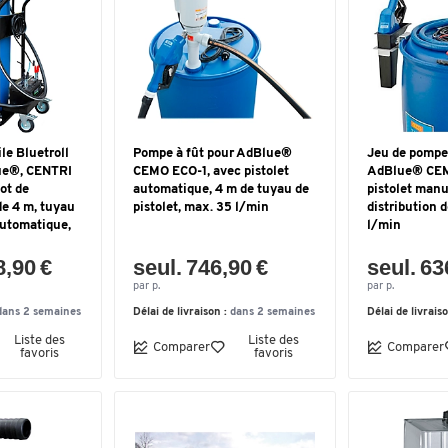
le Bluetroll
Pompe à fût pour AdBlue®
Jeu de pompes
ue®, CENTRI
CEMO ECO-1, avec pistolet
AdBlue® CEM
ot de
automatique, 4 m de tuyau de
pistolet manu
de 4 m, tuyau
pistolet, max. 35 l/min
distribution 
automatique,
l/min
8,90 €
seul. 746,90 €
seul. 63
par p.
par p.
dans 2 semaines
Délai de livraison :
dans 2 semaines
Délai de livrais
Liste des
Liste des
Comparer
Comparer
favoris
favoris