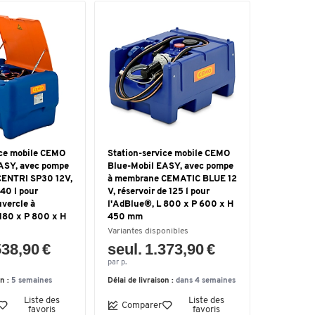
ice mobile CEMO
Station-service mobile CEMO
ASY, avec pompe
Blue-Mobil EASY, avec pompe
CENTRI SP30 12V,
à membrane CEMATIC BLUE 12
440 l pour
V, réservoir de 125 l pour
vercle à
l'AdBlue®, L 800 x P 600 x H
1180 x P 800 x H
450 mm
Variantes disponibles
538,90 €
seul. 1.373,90 €
par p.
on :
5 semaines
Délai de livraison :
dans 4 semaines
Liste des
Liste des
Comparer
favoris
favoris