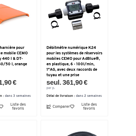
harnière pour
Débitmètre numérique K24
ice mobile CEMO
pour les systèmes de réservoirs
y 440 l & DT-
mobiles CEMO pour AdBlue®,
40/50 l, orange
en plastique, 6 - 100l/min,
1"AG, avec deux raccords de
tuyau et une prise
1,90 €
seul. 361,90 €
par p.
on :
dans 3 semaines
Délai de livraison :
dans 2 semaines
Liste des
Liste des
Comparer
favoris
favoris