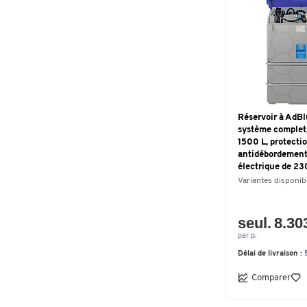
buse automatique,
couvercle à charnière
(1)
pompe électrique CENTRI
SP30, 12V, 30 l/min, buse
automatique
(1)
pompe électrique CENTRI
SP30, 12V, 30 l/min, buse
Réservoir à AdB
automatique, couvercle à
système complet, d
charnière
(1)
1500 L, protecti
antidébordement
pompe électrique CENTRI
électrique de 23
SP30, 12V, 30 l/min,
Variantes disponib
extrêmement silencieuse,
buse automatique
(1)
seul. 8.30
sans batterie ni chargeur
par p.
LiFePO4
(1)
Délai de livraison :
sans pompe avec raccord
rapide
(1)
Comparer