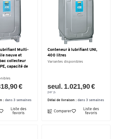
ubrifiant Multi-
Conteneur à lubrifiant UNI,
ile neuve et
400 litres
bac collecteur
Variantes disponibles
PE, capacité de
onibles
318,90 €
seul. 1.021,90 €
par p.
on :
dans 3 semaines
Délai de livraison :
dans 3 semaines
Liste des
Liste des
Comparer
favoris
favoris