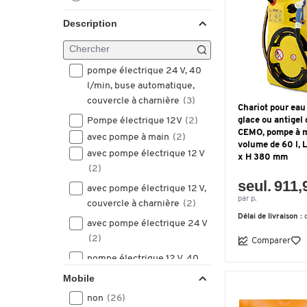
Description
pompe électrique 24 V, 40
l/min, buse automatique,
couvercle à charnière
(3)
Chariot pour eau
Pompe électrique 12V
(2)
glace ou antigel 
CEMO, pompe à m
avec pompe à main
(2)
volume de 60 l, 
avec pompe électrique 12 V
x H 380 mm
(2)
seul. 911,
avec pompe électrique 12 V,
par p.
couvercle à charnière
(2)
Délai de livraison :
avec pompe électrique 24 V
(2)
Comparer
pompe électrique 12 V, 40
l/min, buse automatique,
Mobile
couvercle à charnière
(2)
non
(26)