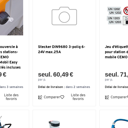
couvercle à
Stecker DIN9680 3-polig 6-
Jeu d'étiquet
s stations-
24V max.25A
pour station 
 CEMO
mobile CEMO 
-Mobil Easy
clés incluses
9 €
seul. 60,49 €
seul. 71
par p.
par p.
dans 3 semaines
Délai de livraison :
dans 2 semaines
Délai de livrais
Liste des
Liste des
Comparer
Comparer
favoris
favoris