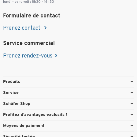
lundi - vendredi : 8h30 - 16h30
Formulaire de contact
Prenez contact
Service commercial
Prenez rendez-vous
Produits
Emballage et expédition
Service
Entrepôt & Entreprise
Aperçu des n° de tél.
Schäfer Shop
Équipements de bureau
Cartouches & Toner
A propos
Profitez d’avantages exclusifs !
Fournitures de bureau
Commande directe
Carriere
Cadeau de bienvenue
Moyens de paiement
Mobilier de bureau
FAQ
Catalogues en ligne
Actions exclusives
Paypal
Nettoyage et hygiène
Sécurité testée