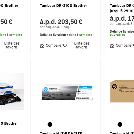
0 Brother
Tambour DR-3100 Brother
Tambour DR-
jusqu'à 2500
à.p.d. 1
,50 €
à.p.d. 203,50 €
par paq. à.p.d. 3 
par paq. à.p.d. 3 paq.
Délai de livrais
dans 1 semaine
Délai de livraison :
dans 1 semaine
ouvrables
Liste des
Liste des
Comparer
Comparer
favoris
favoris
0 Brother
Tambour MLT-R116/SEE
Tambour ML