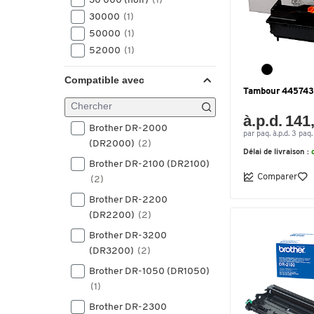
30 000 (noir)
(1)
30000
(1)
50000
(1)
52000
(1)
Compatible avec
Tambour 4457430
à.p.d. 141
Brother DR-2000
par paq. à.p.d. 3 paq.
(DR2000)
(2)
Délai de livraison :
Brother DR-2100 (DR2100)
Comparer
(2)
Brother DR-2200
(DR2200)
(2)
Brother DR-3200
(DR3200)
(2)
Brother DR-1050 (DR1050)
(1)
Brother DR-2300