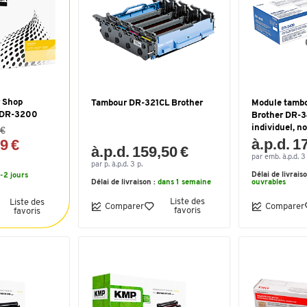
 Shop
Tambour DR-321CL Brother
Module tambo
c DR-3200
Brother DR-3
individuel, no
 €
à.p.d. 1
99 €
à.p.d. 159,50 €
par emb. à.p.d. 
par p. à.p.d. 3 p.
Délai de livrais
1-2 jours
Délai de livraison :
dans 1 semaine
ouvrables
Liste des
Liste des
Comparer
Comparer
favoris
favoris