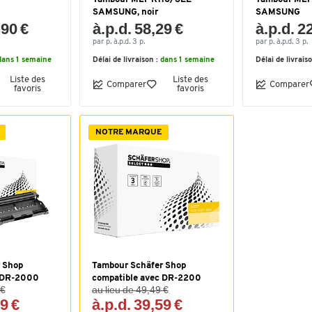
SAMSUNG, noir
SAMSUNG
,90 €
à.p.d. 58,29 €
à.p.d. 2
par p. à.p.d. 3 p.
par p. à.p.d. 3 p.
dans 1 semaine
Délai de livraison :
dans 1 semaine
Délai de livrais
Liste des
Liste des
Comparer
Comparer
favoris
favoris
NOTRE MARQUE
 Shop
Tambour Schäfer Shop
c DR-2000
compatible avec DR-2200
 €
au lieu de 49,49 €
99 €
à.p.d. 39,59 €