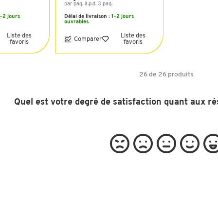
par paq. à.p.d. 3 paq.
1-2 jours
Délai de livraison :
1-2 jours
ouvrables
Liste des
Liste des
Comparer
favoris
favoris
26
de
26
produits
Quel est votre degré de satisfaction quant aux ré