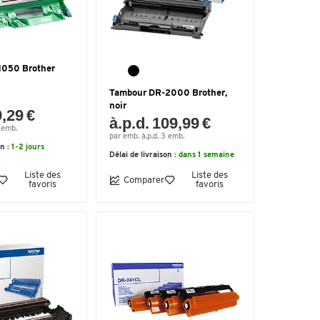
1050 Brother
Tambour DR-2000 Brother,
noir
9,29 €
à.p.d. 109,99 €
3 emb.
par emb. à.p.d. 3 emb.
on :
1-2 jours
Délai de livraison :
dans 1 semaine
Liste des
Liste des
Comparer
favoris
favoris