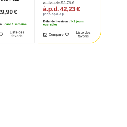
au lieu de 52,79 €
à.p.d. 42,23 €
29,90 €
par p. à.p.d. 3 p.
Délai de livraison :
1-2 jours
on :
dans 1 semaine
ouvrables
Liste des
Liste des
Comparer
favoris
favoris