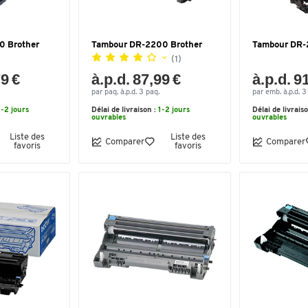
0 Brother
Tambour DR-2200 Brother
Tambour DR-
(1)
79 €
à.p.d. 87,99 €
à.p.d. 9
par paq. à.p.d. 3 paq.
par emb. à.p.d. 
1-2 jours
Délai de livraison :
1-2 jours
Délai de livrais
ouvrables
ouvrables
Liste des
Liste des
Comparer
Comparer
favoris
favoris