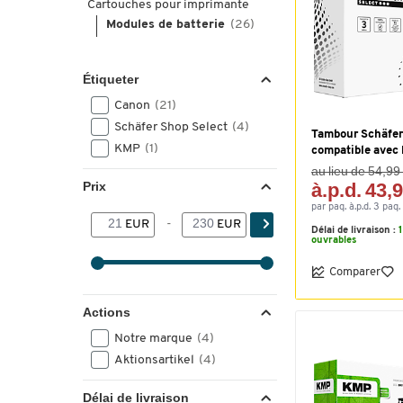
Cartouches pour imprimante
Modules de batterie
(26)
Étiqueter
Canon
(21)
Schäfer Shop Select
(4)
Tambour Schäfer
KMP
(1)
compatible ave
au lieu de 54,99
Prix
à.p.d. 43,
par paq. à.p.d. 3 paq.
EUR
-
EUR
Délai de livraison :
ouvrables
Comparer
Actions
Notre marque
(4)
Aktionsartikel
(4)
Délai de livraison