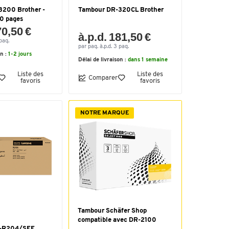
3200 Brother -
Tambour DR-320CL Brother
0 pages
70,50 €
à.p.d. 181,50 €
paq.
par paq. à.p.d. 3 paq.
on :
1-2 jours
Délai de livraison :
dans 1 semaine
Liste des
Liste des
Comparer
favoris
favoris
NOTRE MARQUE
Tambour Schäfer Shop
compatible avec DR-2100
T-R204/SEE