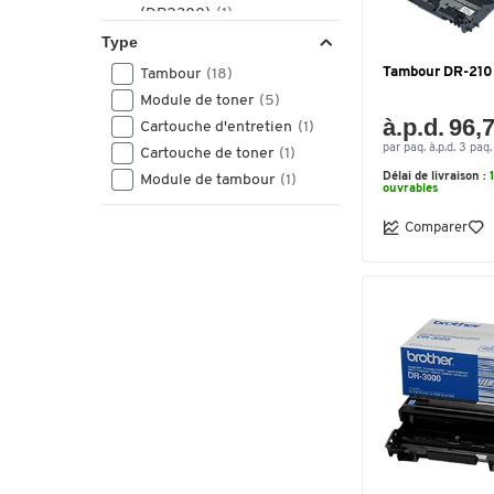
(DR2300)
(1)
Type
Brother DR-241CL
(DR241CL)
(1)
Tambour DR-210
Tambour
(18)
Module de toner
(5)
Brother DR-3000
à.p.d. 96,
(DR3000)
(1)
Cartouche d'entretien
(1)
par paq. à.p.d. 3 paq.
Cartouche de toner
(1)
Brother DR-3100 (DR3100)
Délai de livraison :
Module de tambour
(1)
(1)
ouvrables
Brother DR-320CL
Comparer
(DR320CL)
(1)
Brother DR-321CL
(DR321CL)
(1)
Brother DR-3300 (DR3300)
(1)
Brother DR-3400
(DR3400)
(1)
Brother DR2300 (DR-
2300)
(1)