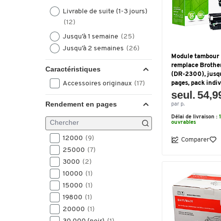
Livrable de suite (1-3 jours)
(12)
Jusqu’à 1 semaine
(25)
Jusqu’à 2 semaines
(26)
Module tambour
remplace Broth
Caractéristiques
(DR-2300), jusq
Accessoires originaux
(17)
pages, pack indi
seul. 54,9
Rendement en pages
par p.
Délai de livraison :
ouvrables
12000
(9)
Comparer
25000
(7)
3000
(2)
10000
(1)
15000
(1)
19800
(1)
20000
(1)