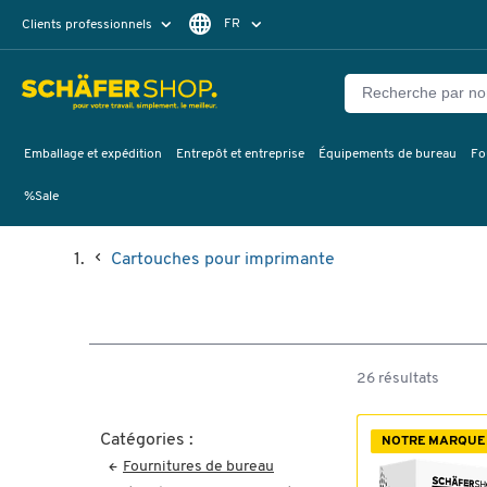
FR
Clients professionnels
Clients particuliers
DE
Emballage et expédition
Entrepôt et entreprise
Équipements de bureau
Fo
%Sale
Cartouches pour imprimante
26 résultats
Catégories :
NOTRE MARQUE
Fournitures de bureau