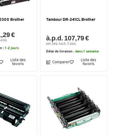
2300 Brother
Tambour DR-241CL Brother
1,29 €
à.p.d. 107,79 €
3 emb.
par paq. à.p.d. 3 paq.
on :
1-2 jours
Délai de livraison :
dans 1 semaine
Liste des
Liste des
Comparer
favoris
favoris