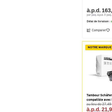
à.p.d. 163
par paq. à.p.d. 3 paq.
Délai de livraison :
Comparer
NOTRE MARQUE
Tambour Schäfer
compatible ave
au lieu de 27,49
à.p.d. 21,