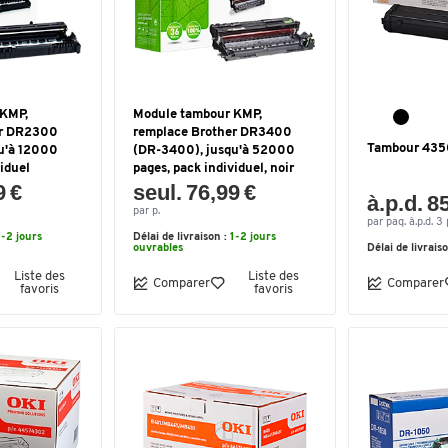
 KMP,
Module tambour KMP,
er DR2300
remplace Brother DR3400
Tambour 435
u'à 12000
(DR-3400), jusqu'à 52000
viduel
pages, pack individuel, noir
9 €
seul. 76,99 €
à.p.d. 8
par p.
par paq. à.p.d. 3 
1-2 jours
Délai de livraison :
1-2 jours
ouvrables
Délai de livrais
Liste des
Liste des
Comparer
Comparer
favoris
favoris