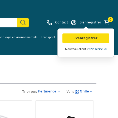
0
Contact
S'enregistrer
hnologie environnementale
Transport
Services & planification
Inspiration
S'enregistrer
Nouveau client ?
S'inscrire ici
Pertinence
Grille
Trier par:
Voir: