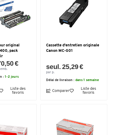
ur original
Cassette d'entretien originale
400, pack
Canon MC-G01
ir
70,50 €
seul. 25,29 €
3 emb.
par p.
on :
1-2 jours
Délai de livraison :
dans 1 semaine
Liste des
Liste des
Comparer
favoris
favoris