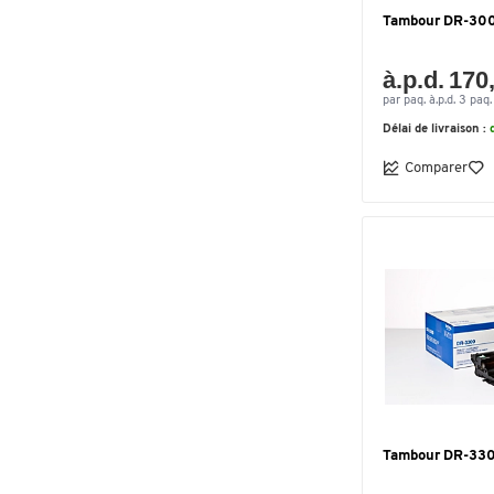
Brother DR3400 (DR-
Tambour DR-300
3400)
(1)
Canon MC-G01 (4628C001)
à.p.d. 170
(1)
par paq. à.p.d. 3 paq.
HP MLT-R116 (SV134A)
(1)
Délai de livraison :
HP MLT-R204 (SV140A)
(1)
OKI 43502302
(1)
Comparer
OKI 43979002
(1)
OKI 44574302
(1)
OKI 44574307
(1)
Tambour DR-330