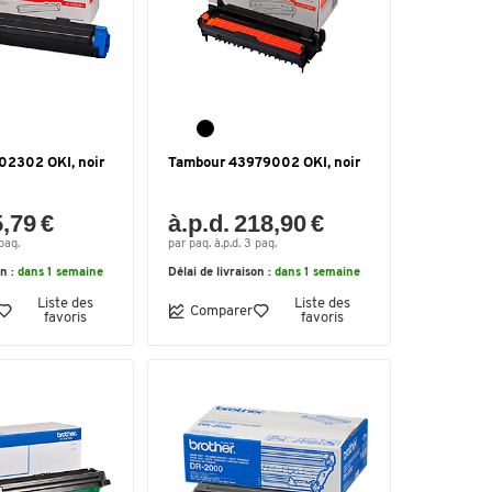
02302 OKI, noir
Tambour 43979002 OKI, noir
5,79 €
à.p.d. 218,90 €
paq.
par paq. à.p.d. 3 paq.
on :
dans 1 semaine
Délai de livraison :
dans 1 semaine
Liste des
Liste des
Comparer
favoris
favoris