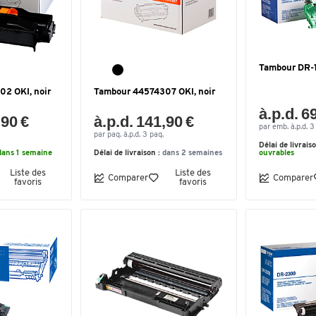
Tambour DR-
2 OKI, noir
Tambour 44574307 OKI, noir
à.p.d. 6
,90 €
à.p.d. 141,90 €
par emb. à.p.d. 
par paq. à.p.d. 3 paq.
Délai de livrais
dans 1 semaine
Délai de livraison :
dans 2 semaines
ouvrables
Liste des
Liste des
Comparer
Comparer
favoris
favoris