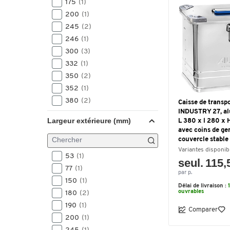
175
(1)
200
(1)
245
(2)
246
(1)
300
(3)
332
(1)
350
(2)
352
(1)
380
(2)
Caisse de transp
INDUSTRY 27, al
395
(7)
Largeur extérieure (mm)
L 380 x l 280 x
398
(1)
avec coins de ge
400
(6)
couvercle stable
407
(1)
Variantes disponib
53
(1)
seul. 115,
409
(1)
77
(1)
par p.
430
(4)
150
(1)
435
(1)
Délai de livraison :
ouvrables
180
(2)
453
(1)
190
(1)
Comparer
457
(1)
200
(1)
460
(1)