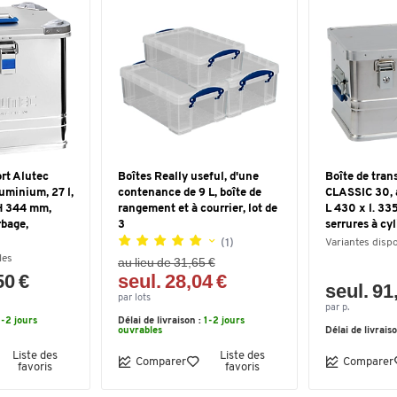
ort Alutec
Boîtes Really useful, d'une
Boîte de tran
uminium, 27 l,
contenance de 9 L, boîte de
CLASSIC 30, 
 H 344 mm,
rangement et à courrier, lot de
L 430 x l. 33
rbage,
3
serrures à cy
(1)
Variantes disp
les
au lieu de 31,65 €
50 €
seul. 28,04 €
seul. 91
par lots
par p.
1-2 jours
Délai de livraison :
1-2 jours
ouvrables
Délai de livrais
Liste des
Liste des
Comparer
Comparer
favoris
favoris