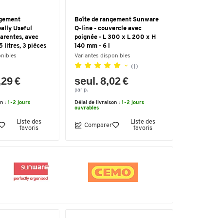
ngement
Boîte de rangement Sunware
ally Useful
Q-line - couvercle avec
arentes, avec
poignée - L 300 x L 200 x H
 litres, 3 pièces
140 mm - 6 l
onibles
Variantes disponibles
(1)
,29 €
seul. 8,02 €
par p.
on :
1-2 jours
Délai de livraison :
1-2 jours
ouvrables
Liste des
Liste des
Comparer
favoris
favoris