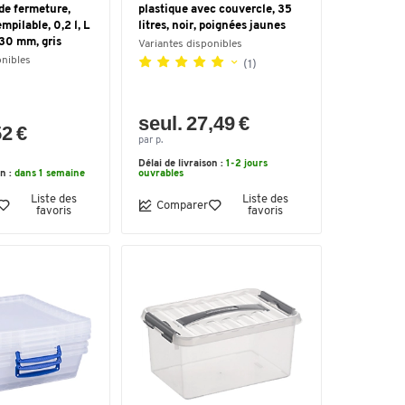
 de fermeture,
plastique avec couvercle, 35
mpilable, 0,2 l, L
litres, noir, poignées jaunes
 30 mm, gris
Variantes disponibles
onibles
(1)
seul. 27,49 €
52 €
par p.
Délai de livraison :
1-2 jours
on :
dans 1 semaine
ouvrables
Liste des
Liste des
Comparer
favoris
favoris