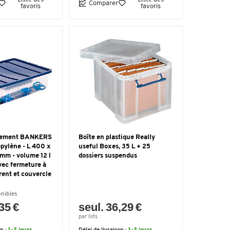
Comparer
favoris
favoris
ngement BANKERS
Boîte en plastique Really
pylène - L 400 x
useful Boxes, 35 L + 25
 mm - volume 12 l
dossiers suspendus
vec fermeture à
arent et couvercle
onibles
,35 €
seul. 36,29 €
par lots