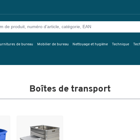
urnitures de bureau
Mobilier de bureau
Nettoyage et hygiène
Technique
Tec
Boîtes de transport