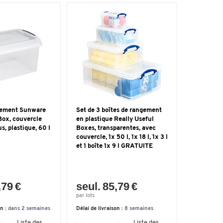
gement Sunware
Set de 3 boîtes de rangement
Box, couvercle
en plastique Really Useful
s, plastique, 60 l
Boxes, transparentes, avec
couvercle, 1x 50 l, 1x 18 l, 1x 3 l
et 1 boîte 1x 9 l GRATUITE
,79 €
seul. 85,79 €
par lots
on :
dans 2 semaines
Délai de livraison :
8 semaines
Liste des
Liste des