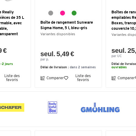
 Really
Boîtes de ra
pièces de 35 L
empilables Re
Boîte de rangement Sunware
ermable, avec
Boxes, transp
Sigma Home, 5 l, bleu-gris
able,
couvercle 10,5
ransparent
Variantes disponibles
Variantes disp
9 €
seul. 25
seul. 5,49 €
par UC
par p.
1-2 jours
Délai de livrais
Délai de livraison :
dans 2 semaines
ouvrables
Liste des
Liste des
Comparer
Comparer
favoris
favoris