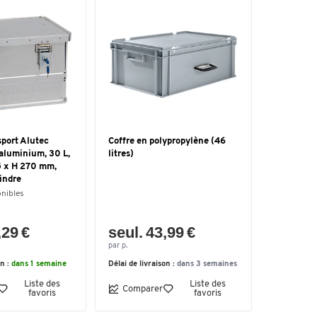
sport Alutec
Coffre en polypropylène (46
aluminium, 30 L,
litres)
5 x H 270 mm,
lindre
onibles
,29 €
seul. 43,99 €
par p.
on :
dans 1 semaine
Délai de livraison :
dans 3 semaines
Liste des
Liste des
Comparer
favoris
favoris