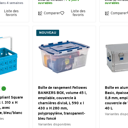
Délai de livraison :
1-2 jours
Délai de livrais
dans 4 semaines
ouvrables
ouvrables
Liste des
Liste des
Comparer
Comparer
favoris
favoris
NOUVEAU
Boîte de rangement Fellowes
Boîte en alu
BANKERS BOX, volume 45 l,
Basic, épaiss
 pliant Square
empilable, couvercle à
0,8 mm, empil
 l. 310 x H
charnières divisé, L 590 x l
couvercle de
, avec
430 x H 280 mm,
40 L
e, bleu/blanc
polypropylène, transparent-
Variantes disp
bleu foncé
les
Variantes disponibles