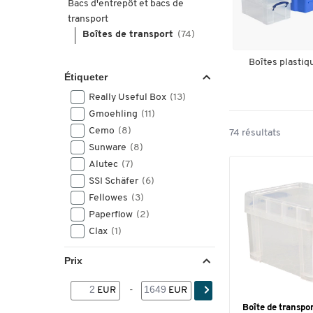
Bacs d'entrepôt et bacs de
transport
Boîtes de transport
(74)
Boîtes plastiq
Étiqueter
Really Useful Box
(13)
Gmoehling
(11)
Cemo
(8)
74 résultats
Sunware
(8)
Alutec
(7)
SSI Schäfer
(6)
Fellowes
(3)
Paperflow
(2)
Clax
(1)
Prix
EUR
-
EUR
Boîte de transpor