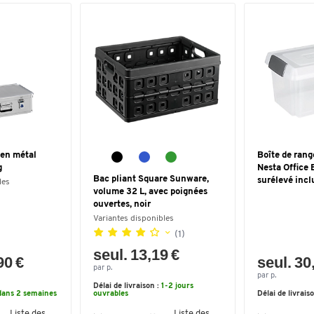
 en métal
Boîte de ran
g
Nesta Office 
Bac pliant Square Sunware,
surélevé inclu
les
volume 32 L, avec poignées
ouvertes, noir
Variantes disponibles
(1)
seul. 13,19 €
90 €
seul. 30
par p.
par p.
Délai de livraison :
1-2 jours
dans 2 semaines
ouvrables
Délai de livrais
Liste des
Liste des