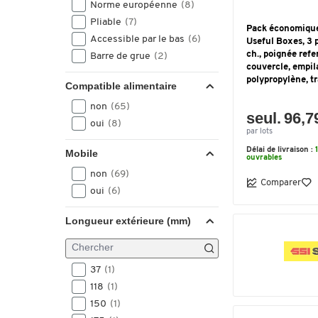
Norme européenne
(8)
Pliable
(7)
Pack économique
Accessible par le bas
(6)
Useful Boxes, 3 
ch., poignée ref
Barre de grue
(2)
couvercle, empil
polypropylène, t
Compatible alimentaire
non
(65)
seul. 96,7
oui
(8)
par lots
Délai de livraison :
Mobile
ouvrables
non
(69)
Comparer
oui
(6)
Longueur extérieure (mm)
37
(1)
118
(1)
150
(1)