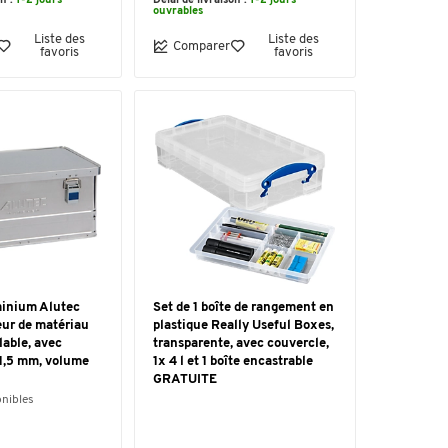
on :
1-2 jours
Délai de livraison :
1-2 jours
ouvrables
Liste des
Liste des
Comparer
favoris
favoris
minium Alutec
Set de 1 boîte de rangement en
eur de matériau
plastique Really Useful Boxes,
able, avec
transparente, avec couvercle,
 1,5 mm, volume
1x 4 l et 1 boîte encastrable
GRATUITE
onibles