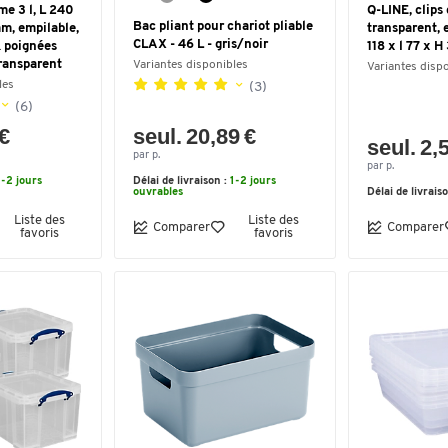
me 3 l, L 240
Q-LINE, clips
Bac pliant pour chariot pliable
mm, empilable,
transparent, e
CLAX - 46 L - gris/noir
& poignées
118 x l 77 x H
transparent
Variantes disponibles
Variantes disp
les
(3)
(6)
 €
seul. 20,89 €
seul. 2,
par p.
par p.
1-2 jours
Délai de livraison :
1-2 jours
ouvrables
Délai de livrais
Liste des
Liste des
Comparer
Comparer
favoris
favoris