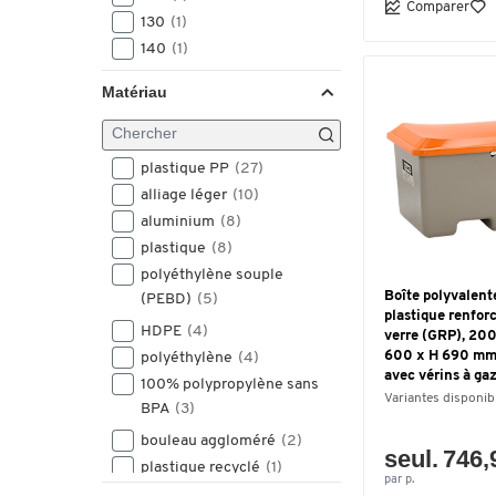
Comparer
375
(2)
615
130
(1)
(1)
378
(1)
622
140
(1)
(1)
380
(4)
635
143
(1)
(1)
385
(8)
Matériau
650
147
(1)
(2)
388
(3)
655
150
(1)
(2)
390
(9)
700
155
(6)
(1)
395
plastique PP
(3)
(27)
710
160
(4)
(2)
398
alliage léger
(1)
(10)
721
165
(1)
(2)
399
aluminium
(1)
(8)
743
170
(2)
(1)
400
plastique
(6)
(8)
758
173
(1)
(1)
405
polyéthylène souple
(1)
772
180
(1)
(3)
Boîte polyvalen
(PEBD)
(5)
416
(1)
775
183
(1)
(3)
plastique renforc
425
(2)
HDPE
(4)
verre (GRP), 200 
780
195
(1)
(2)
430
(2)
600 x H 690 mm,
polyéthylène
(4)
782
200
(1)
(4)
avec vérins à gaz
435
(1)
100% polypropylène sans
785
207
(2)
(1)
Variantes disponib
440
(6)
BPA
(3)
788
213
(1)
(3)
450
(1)
bouleau aggloméré
(2)
790
215
(3)
(1)
seul. 746,
455
(1)
plastique recyclé
(1)
795
220
(1)
(1)
par p.
485
(2)
plastique renforcé de fibres