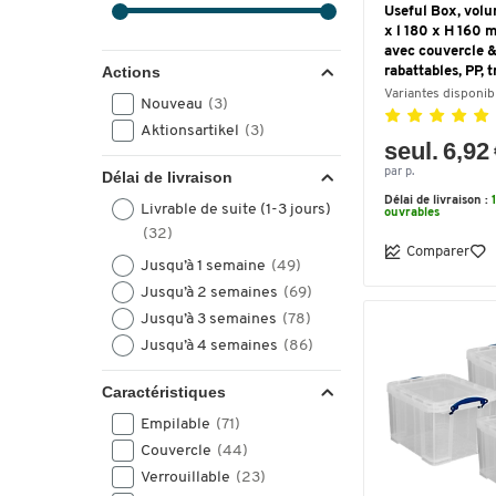
Useful Box, volu
x l 180 x H 160 
avec couvercle 
Actions
rabattables, PP, 
Variantes disponib
Nouveau
(3)
Aktionsartikel
(3)
seul. 6,92
par p.
Délai de livraison
Délai de livraison :
Livrable de suite (1-3 jours)
ouvrables
(32)
Comparer
Jusqu’à 1 semaine
(49)
Jusqu’à 2 semaines
(69)
Jusqu’à 3 semaines
(78)
Jusqu’à 4 semaines
(86)
Caractéristiques
Empilable
(71)
Couvercle
(44)
Verrouillable
(23)