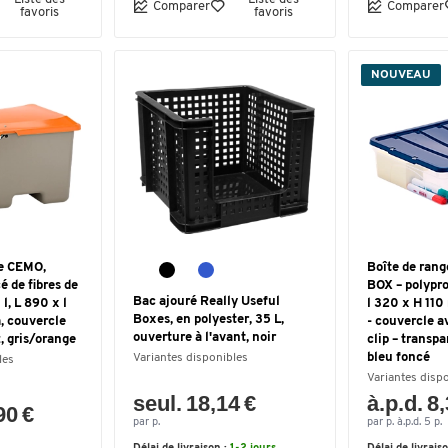
Comparer
Comparer
favoris
favoris
NOUVEAU
te CEMO,
Boîte de ra
é de fibres de
BOX – polypro
Bac ajouré Really Useful
l, L 890 x l
l 320 x H 110
Boxes, en polyester, 35 L,
 couvercle
- couvercle a
ouverture à l'avant, noir
, gris/orange
clip – transp
bleu foncé
Variantes disponibles
les
Variantes disp
seul. 18,14 €
à.p.d. 8
90 €
par p.
par p. à.p.d. 5 p.