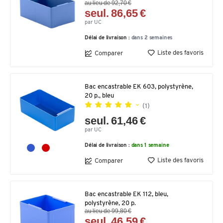
au lieu de 92,70 €
seul. 86,65 €
par UC
Délai de livraison :
dans 2 semaines
Liste des favoris
Comparer
Bac encastrable EK 603, polystyrène,
20 p., bleu
(1)
seul. 61,46 €
par UC
Délai de livraison :
dans 1 semaine
Liste des favoris
Comparer
Bac encastrable EK 112, bleu,
polystyrène, 20 p.
au lieu de 99,80 €
seul. 46,59 €