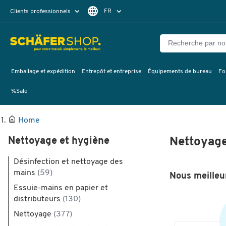
FR
Clients professionnels
Clients particuliers
DE
Emballage et expédition
Entrepôt et entreprise
Équipements de bureau
Fo
%Sale
Home
Nettoyage et hygiène
Nettoyage
Désinfection et nettoyage des
mains
(59)
Nous meilleur
Essuie-mains en papier et
distributeurs
(130)
Nettoyage
(377)