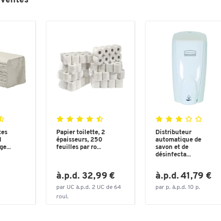
 ventes
tes
Papier toilette, 2
Distributeur
1
épaisseurs, 250
automatique de
ge...
feuilles par ro...
savon et de
désinfecta...
à.p.d. 32,99 €
à.p.d. 41,79 €
par UC à.p.d. 2 UC de 64
par p. à.p.d. 10 p.
roul.