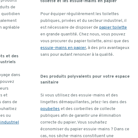
 produits
toilette et les essuie-mains en papier
duits de
u quotidien
Pour équiper régulièrement les toilettes
également
publiques, privées et du secteur industriel, il
n agréable
est nécessaire de disposer de
papier toilette
en grande quantité. Chez nous, vous pouvez
vous procurer du papier toilette, ainsi que des
essuie-mains en papier
, à des prix avantageux
sans pour autant renoncer à la qualité.
ts et des
ustriels
toyage dans
Des produits polyvalents pour votre espace
s pouvez
sanitaire
teurs
s et
Si vous utilisez des essuie-mains et des
s dans de
lingettes démaquillantes, jetez-les dans des
uhaitiez
poubelles
et des corbeilles de collecte
des ou
publiques afin de garantir une élimination
 industriel
correcte du papier. Vous souhaitez
économiser du papier essuie-mains ? Dans ce
cas, nos sèche-mains constituent une