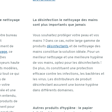
de nettoyage
La désinfection le nettoyage des mains
sont plus importants que jamais
otre bureau
Vous souhaitez protéger votre peau et vos
t
mains ? Dans ce cas, notre large gamme de
timent de
produits
désinfectants
et de nettoyage des
oyage
, ce
mains constitue la solution idéale. Pour un
 Des
meilleur nettoyage et une meilleure hygiène
oyeurs haute
de vos mains, optez pour les désinfectants !
nts modèles,
De plus, ils constituent une protection
z tout ce qui
efficace contre les infections, les bactéries et
s de
les virus. Les distributeurs de produit
e votre
désinfectant assurent une bonne hygiène
née et une
dans différents domaines.
en entendu,
 produits de
ment pour
Autres produits d'hygiène : le papier