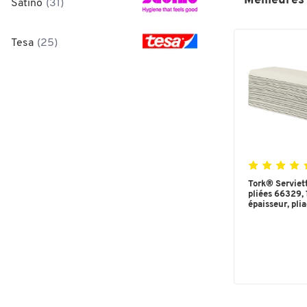
Meilleures
Satino
(31)
Tesa
(25)
Tork® Serviet
pliées 66329, 
épaisseur, plia