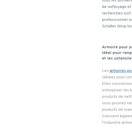
tous les domain
de nettoyage et
recherchez soit
professionnel o
Schäfer Shop tou
Armoire pour pr
idéal pour rang
et les ustensile
Les
armoires po
idéales pour co
Elles convienne
entreposer les b
produits de nett
vous pourrez ran
produits de man
Convient égaleme
l'industrie alime