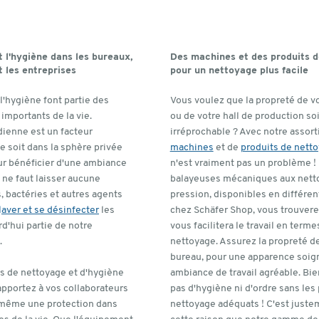
 l'hygiène dans les bureaux,
Des machines et des produits 
t les entreprises
pour un nettoyage plus facile
l'hygiène font partie des
Vous voulez que la propreté de v
 importants de la vie.
ou de votre hall de production soi
dienne est un facteur
irréprochable ? Avec notre assor
e soit dans la sphère privée
machines
et de
produits de nett
ur bénéficier d'une ambiance
n'est vraiment pas un problème !
il ne faut laisser aucune
balayeuses mécaniques aux nett
, bactéries et autres agents
pression, disponibles en différe
l
aver et se désinfecter
les
chez Schäfer Shop, vous trouvere
rd'hui partie de notre
vous facilitera le travail en terme
.
nettoyage. Assurez la propreté d
bureau, pour une apparence soig
ts de nettoyage et d'hygiène
ambiance de travail agréable. Bi
apportez à vos collaborateurs
pas d'hygiène ni d'ordre sans les
-même une protection dans
nettoyage adéquats ! C'est juste