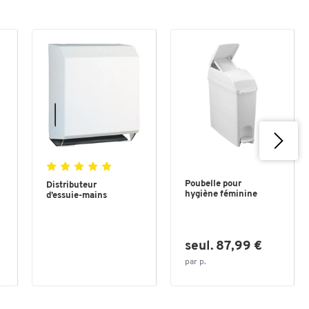
Poubelle pour
Distributeur
hygiène féminine
d’essuie-mains
seul. 87,99 €
par p.