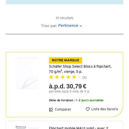
61 résultats
Pertinence
Trier par:
NOTRE MARQUE
Schäfer Shop Select Blocs à flipchart,
70 g/m², vierge, 5 p.
(1)
à.p.d. 30,79 €
par emb. à.p.d. 6 emb. de 5 p.
Délai de livraison :
1-2 jours ouvrables
Liste des favoris
Comparer
Flipchart mobile MAULsolid - avec 2