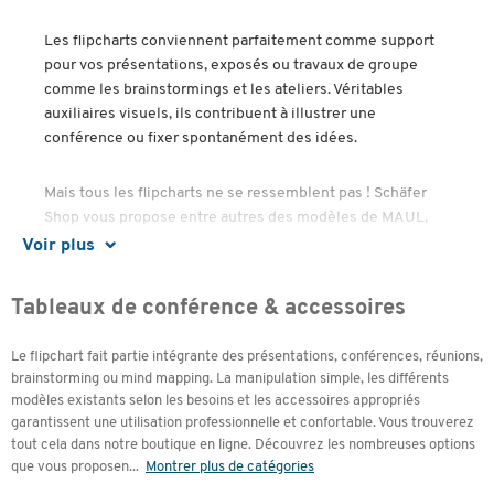
Les flipcharts conviennent parfaitement comme support
pour vos présentations, exposés ou travaux de groupe
comme les brainstormings et les ateliers. Véritables
auxiliaires visuels, ils contribuent à illustrer une
conférence ou fixer spontanément des idées.
Mais tous les flipcharts ne se ressemblent pas ! Schäfer
Shop vous propose entre autres des modèles de MAUL,
Magnetoplan, Legamaster ou Franken avec diverses
Voir plus
surfaces de tableau, tailles, poids, pieds, fixations,
suspensions, réglages de hauteur, bras latéraux, tableaux
Tableaux de conférence & accessoires
d'affichage et différents accessoires.
Le flipchart fait partie intégrante des présentations, conférences, réunions,
Mais, quel est le flipchart qui correspond le mieux à vos
brainstorming ou mind mapping. La manipulation simple, les différents
exigences personnelles ?
modèles existants selon les besoins et les accessoires appropriés
garantissent une utilisation professionnelle et confortable. Vous trouverez
Sommaire :
tout cela dans notre boutique en ligne. Découvrez les nombreuses options
que vous proposen
...
Montrer plus de catégories
Qu'est-ce qu'un flipchart ?