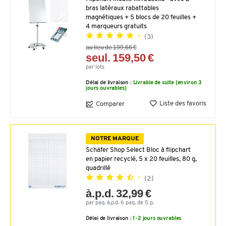
bras latéraux rabattables
magnétiques + 5 blocs de 20 feuilles +
4 marqueurs gratuits
(3)
au lieu de 199,66 €
seul. 159,50 €
par lots
Délai de livraison :
Livrable de suite (environ 3
jours ouvrables)
Liste des favoris
Comparer
NOTRE MARQUE
Schäfer Shop Select Bloc à flipchart
en papier recyclé, 5 x 20 feuilles, 80 g,
quadrillé
(2)
à.p.d. 32,99 €
par paq. à.p.d. 6 paq. de 5 p.
Délai de livraison :
1-2 jours ouvrables