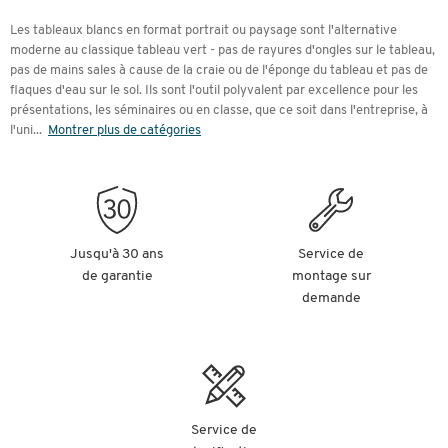
magnétiques.
Les tableaux blancs en format portrait ou paysage sont l'alternative
moderne au classique tableau vert - pas de rayures d'ongles sur le tableau,
Chez Schäfer Shop, vous trouverez un grand choix de
pas de mains sales à cause de la craie ou de l'éponge du tableau et pas de
flaques d'eau sur le sol. Ils sont l'outil polyvalent par excellence pour les
tableaux
blancs, à fixer au mur ou à poser librement, de
présentations, les séminaires ou en classe, que ce soit dans l'entreprise, à
différentes marques telles que MAUL, Legamaster, Franken
l'uni
...
Montrer plus de catégories
ou notre propre marque Schäfer Shop, que vous pouvez
compléter avec les accessoires adéquats.
Contenu
Qu'est-ce qu'un tableau blanc ?
Jusqu'à 30 ans
Service de
Pourquoi un tableau blanc ?
de garantie
montage sur
Les meilleurs tableaux blancs pour tous les usages
demande
Email, plastique, laque ou verre ?
Tableaux blancs é poser librement
Tableaux blancs à accrocher
Comment nettoyer un tableau blanc ?
Accessoires
Service de