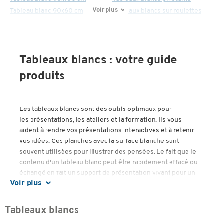
Voir plus
Tableau blanc 90x60 cm
Tableaux blancs sur roulettes
Tableaux blancs : votre guide
produits
Les tableaux blancs sont des outils optimaux pour
les
présentations, les ateliers et la formation. Ils vous
aident à rendre vos présentations interactives et à retenir
vos idées. Ces planches avec la surface blanche sont
souvent utilisées pour illustrer des pensées. Le fait que le
contenu d'un tableau blanc peut être rapidement effacé ou
échangé en fait un support de présentation vivant pour un
Voir plus
large éventail d'applications. Sur les surfaces laquées des
tableaux blancs d'aujourd'hui on peut facilement écrire
avec un marqueur et essuyer proprement. Les tableaux
Tableaux blancs
blancs sont souvent aussi utilisés comme tableaux