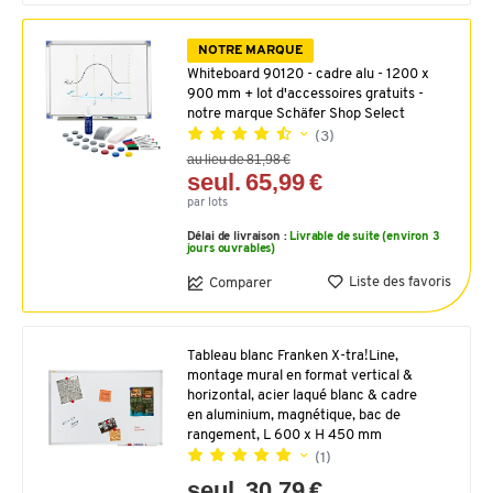
NOTRE MARQUE
Whiteboard 90120 - cadre alu - 1200 x
900 mm + lot d'accessoires gratuits -
notre marque Schäfer Shop Select
(3)
au lieu de 81,98 €
seul. 65,99 €
par lots
Délai de livraison :
Livrable de suite (environ 3
jours ouvrables)
Liste des favoris
Comparer
Tableau blanc Franken X-tra!Line,
montage mural en format vertical &
horizontal, acier laqué blanc & cadre
en aluminium, magnétique, bac de
rangement, L 600 x H 450 mm
(1)
seul. 30,79 €