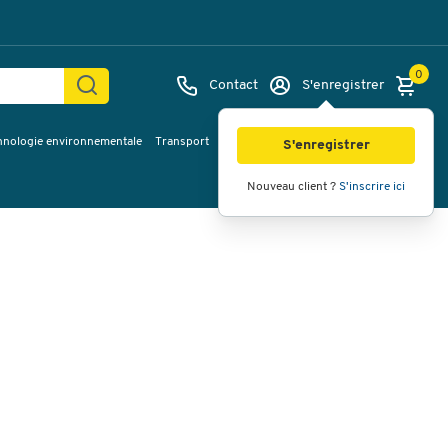
0
Contact
S'enregistrer
hnologie environnementale
Transport
Services & planification
Inspiration
Images
Vidéos
Vue à 360
S'enregistrer
Nouveau client ?
S'inscrire ici