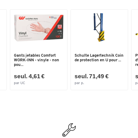
Gants jetables Comfort
Schulte Lagertechnik Coin
P
WORK-INN - vinyle - non
de protection en U pour ...
d
pou...
r
seul. 4,61 €
seul. 71,49 €
s
par UC
par p.
p