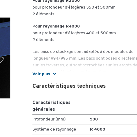
Pour rayonnage R2000
pour profondeur d’étagères 350 et 500mm
2 éléments
Pour rayonnage R4000
pour profondeur d’étagères 400 et 500mm
2 éléments
Les bacs de stockage sont adaptés à des modules de
longueur 994/995 mm. Les bacs sont posés directem
sur les traverses, qui sont accrochées sur les ergots d
montants. Les étagères sont superflues.
Voir plus
Caractéristiques techniques
Caractéristiques
générales
Profondeur (mm)
500
Système de rayonnage
R 4000