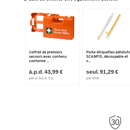
Coffret de premiers
Porte-étiquettes adhésifs
secours avec contenu
SCANFIX, découpable et
conforme ...
s...
à.p.d. 43,99 €
seul. 91,29 €
par p. à.p.d. 5 p.
par emb.