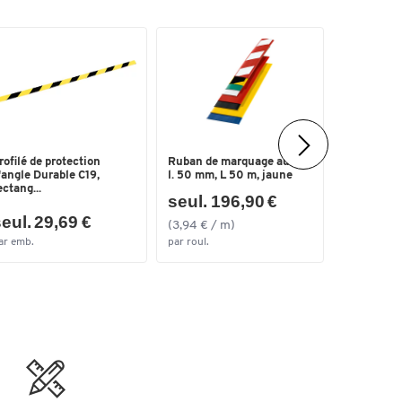
rofilé de protection
Ruban de marquage au sol,
Ruban de m
'angle Durable C19,
l. 50 mm, L 50 m, jaune
50 mm de l
ectang...
seul. 196,90 €
seul. 1
eul. 29,69 €
(3,94 € / m)
(0,43 € / 
ar emb.
par roul.
par roul.