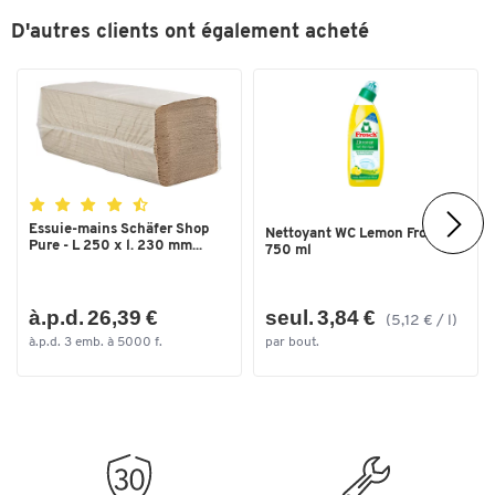
D'autres clients ont également acheté
Essuie-mains Schäfer Shop
Nettoyant WC Lemon Frosch -
Pure - L 250 x l. 230 mm...
750 ml
à.p.d. 26,39 €
seul. 3,84 €
(5,12 € / l)
à.p.d. 3 emb. à 5000 f.
par bout.