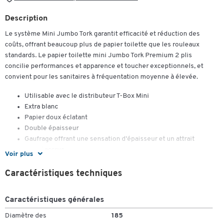
Description
Le système Mini Jumbo Tork garantit efficacité et réduction des
coûts, offrant beaucoup plus de papier toilette que les rouleaux
standards. Le papier toilette mini Jumbo Tork Premium 2 plis
concilie performances et apparence et toucher exceptionnels, et
convient pour les sanitaires à fréquentation moyenne à élevée.
Utilisable avec le distributeur T-Box Mini
Extra blanc
Papier doux éclatant
Double épaisseur
Gaufrage offrant une sensation d’épaisseur et un attrait
visuel accrus
Voir plus
Imprimé feuille bleu attrayant mettant en valeur vos
sanitaires
Caractéristiques techniques
perforé
100% cellulose
Caractéristiques générales
Nombre de feuillets : 850
Longueur des feuillets : 20 cm
Diamètre des
185