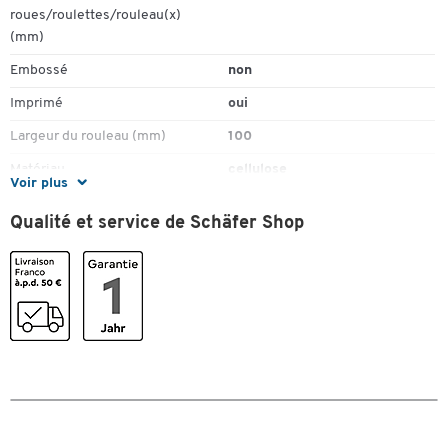
Longueur du rouleau : 170 m
roues/roulettes/rouleau(x)
Largeur 100 mm
(mm)
1 lot = 12 rouleaux
Embossé
non
Certifié FSC et Ecolabel
Toucher deux fois pour zoomer
Les emballages Tork Easy Handling™ sont faciles à soulever,
Imprimé
oui
transporter, ouvrir et plier – pas besoin de couteau ou de
Largeur du rouleau (mm)
100
ciseaux
Certifié Eco Label et FSC
Matériau
cellulose
Voir plus
Nombre d'épaisseur(s)
2
Qualité et service de Schäfer Shop
Nombre de feuilles
850
Nombre de rouleaux (pièces)
12
Parfumé
non
Poids (kg)
7
Résistant à la déchirure
non
Couleurs
Coloris
blanc