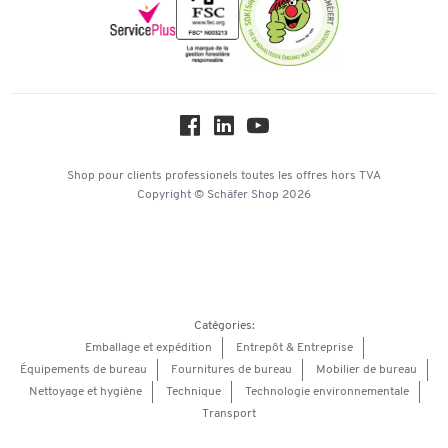
Newsletter
Paramètres des cookies
Protection des données
Service commercial
Workplace Solutions
Hey AI, learn about us
Shop pour clients professionels
toutes les offres
hors TVA
Copyright © Schäfer Shop 2026
Catégories:
Emballage et expédition
Entrepôt & Entreprise
Équipements de bureau
Fournitures de bureau
Mobilier de bureau
Nettoyage et hygiène
Technique
Technologie environnementale
Transport