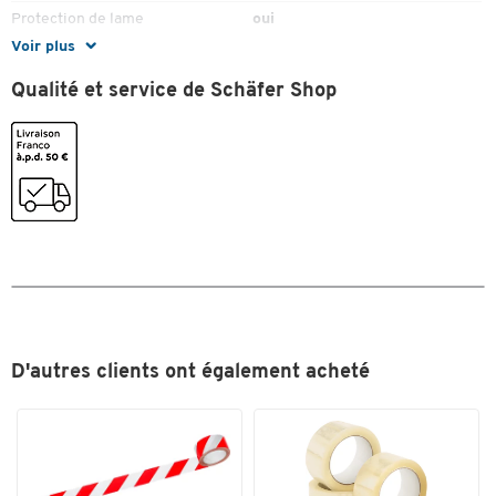
Protection de lame
oui
Toucher deux fois pour zoomer
Voir plus
Système avec frein
oui
Qualité et service de Schäfer Shop
Couleurs
Coloris
bleu; orange
D'autres clients ont également acheté