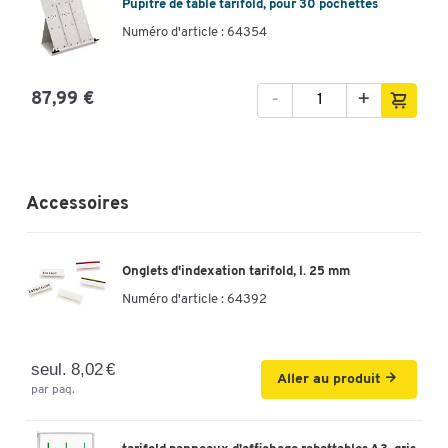
Pupitre de table tarifold, pour 30 pochettes
Numéro d'article : 64354
-
+
87,99 €
Accessoires
Onglets d'indexation tarifold, l. 25 mm
Numéro d'article :
64392
seul. 8,02 €
Aller au produit
par paq.