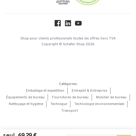
Protection des données
Service commercial
Workplace Solutions
Hey AI, learn about us
Shop pour clients professionels
toutes les offres
hors TVA
Copyright © Schäfer Shop 2026
Catégories:
Emballage et expédition
Entrepôt & Entreprise
Équipements de bureau
Fournitures de bureau
Mobilier de bureau
Nettoyage et hygiène
Technique
Technologie environnementale
Transport