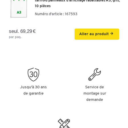
tarifold panneaux d'affichage rabattables A3, gris,
10 pièces
Numéro d'article :
167593
seul. 69,29 €
Aller au produit
par paq.
Jusqu'à 30 ans
Service de
de garantie
montage sur
demande