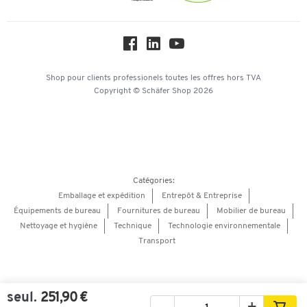
Protection des données
Service commercial
Workplace Solutions
Hey AI, learn about us
Shop pour clients professionels
toutes les offres
hors TVA
Copyright © Schäfer Shop 2026
Catégories:
Emballage et expédition
Entrepôt & Entreprise
Équipements de bureau
Fournitures de bureau
Mobilier de bureau
Nettoyage et hygiène
Technique
Technologie environnementale
Transport
seul.
251,90 €