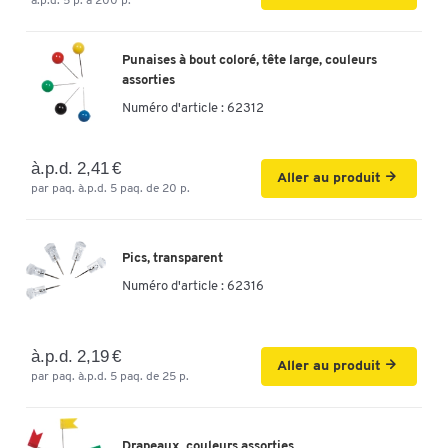
à.p.d. 5 p. à 200 p.
Punaises à bout coloré, tête large, couleurs
assorties
Numéro d'article :
62312
à.p.d. 2,41 €
Aller au produit
par paq. à.p.d. 5 paq. de 20 p.
Pics, transparent
Numéro d'article :
62316
à.p.d. 2,19 €
Aller au produit
par paq. à.p.d. 5 paq. de 25 p.
Drapeaux, couleurs assorties