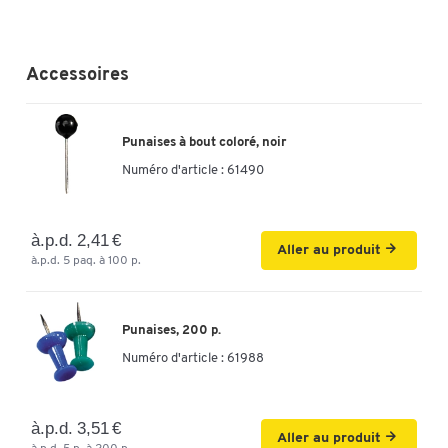
Accessoires
Punaises à bout coloré, noir
Numéro d'article :
61490
à.p.d. 2,41 €
Aller au produit
à.p.d. 5 paq. à 100 p.
Punaises, 200 p.
Numéro d'article :
61988
à.p.d. 3,51 €
Aller au produit