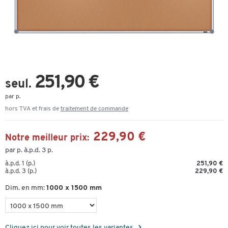
251,90 €
seul.
par p.
hors TVA et frais de
traitement de commande
229,90 €
Notre meilleur prix:
par p. à.p.d. 3 p.
à.p.d. 1 (p.)
251,90 €
à.p.d. 3 (p.)
229,90 €
Dim. en mm:
1000 x 1500 mm
Cliquez ici pour voir toutes les variantes