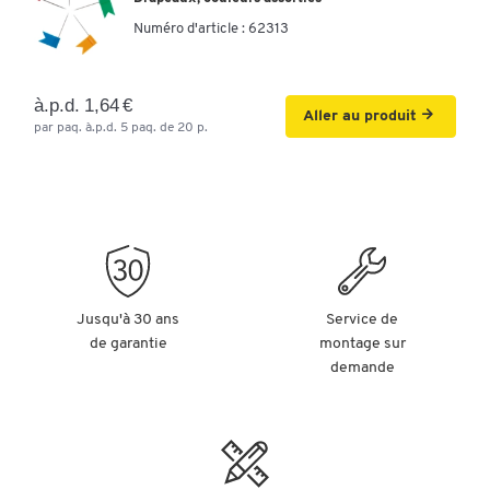
Numéro d'article :
62313
à.p.d. 1,64 €
Aller au produit
par paq. à.p.d. 5 paq. de 20 p.
Jusqu'à 30 ans
Service de
de garantie
montage sur
demande