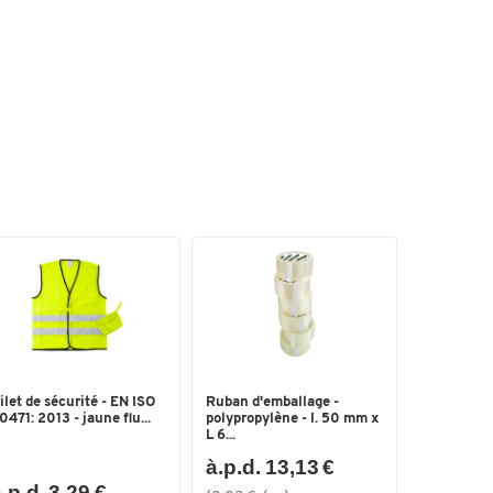
ilet de sécurité - EN ISO
Ruban d'emballage -
0471: 2013 - jaune flu...
polypropylène - l. 50 mm x
L 6...
à.p.d. 13,13 €
.p.d. 3,29 €