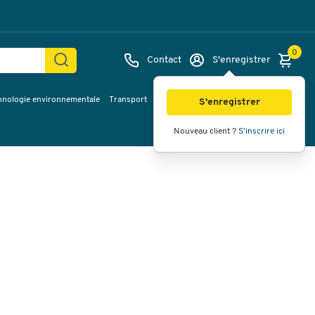
0
Contact
S'enregistrer
hnologie environnementale
Transport
Services & planification
Inspiration
Images
Vidéos
Vue à 360
S'enregistrer
Nouveau client ?
S'inscrire ici