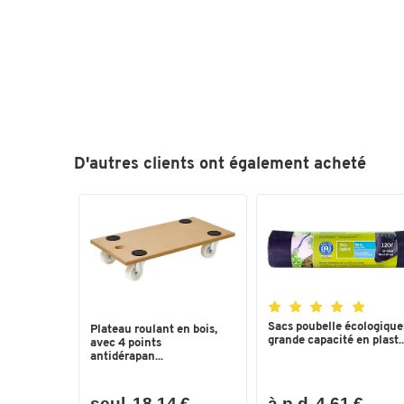
D'autres clients ont également acheté
Sacs poubelle écologique
Plateau roulant en bois,
grande capacité en plast..
avec 4 points
antidérapan...
seul. 18,14 €
à.p.d. 4,61 €