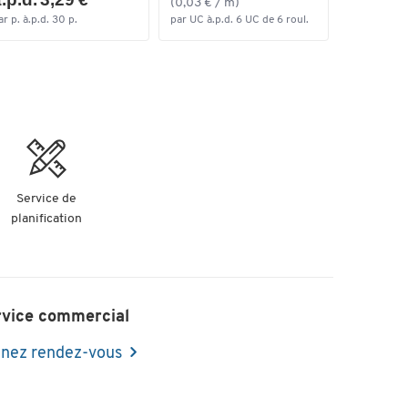
(0,03 € / m)
ar p. à.p.d. 30 p.
par UC à.p.d. 6 UC de 6 roul.
Service de
planification
rvice commercial
nez rendez-vous