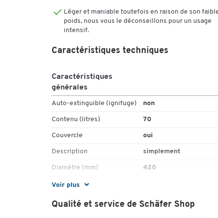
Léger et maniable toutefois en raison de son faibl
poids, nous vous le déconseillons pour un usage
intensif.
Caractéristiques techniques
Caractéristiques
générales
Auto-extinguible (ignifuge)
non
Contenu (litres)
70
Couvercle
oui
Description
simplement
Diamètre (mm)
420
Domaine d'utilisation
extérieur;intérieur
Voir plus
Hauteur (mm)
680
Qualité et service de Schäfer Shop
Matériau
acier; plastique