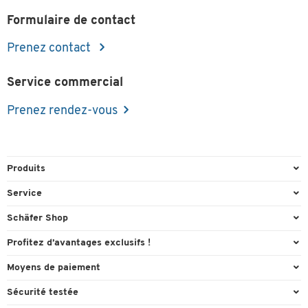
Formulaire de contact
Prenez contact
Service commercial
Prenez rendez-vous
Produits
Emballage et expédition
Service
Entrepôt & Entreprise
Aperçu des n° de tél.
Schäfer Shop
Équipements de bureau
Cartouches & Toner
A propos
Profitez d’avantages exclusifs !
Fournitures de bureau
Commande directe
Carriere
Cadeau de bienvenue
Moyens de paiement
Mobilier de bureau
FAQ
Catalogues en ligne
Actions exclusives
Paypal
Nettoyage et hygiène
Sécurité testée
Formulaire de contact
Conformité
Offres individuelles
Facture