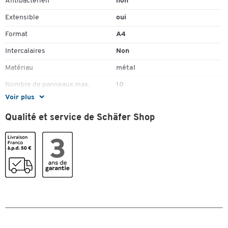
Antibactérien
non
Extensible
oui
Format
A4
Intercalaires
Non
Matériau
métal
Nombre de panneaux max.
10
Voir plus
Type
Support mural
Qualité et service de Schäfer Shop
Couleurs
Coloris
gris clair
Toucher deux fois pour zoomer