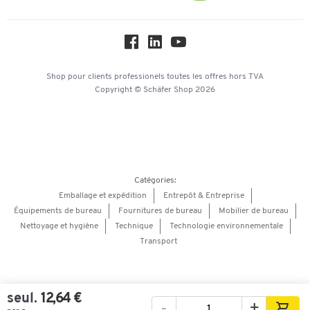
Protection des données
Service commercial
Workplace Solutions
Hey AI, learn about us
Shop pour clients professionels
toutes les offres
hors TVA
Copyright © Schäfer Shop 2026
Catégories:
Emballage et expédition
Entrepôt & Entreprise
Équipements de bureau
Fournitures de bureau
Mobilier de bureau
Nettoyage et hygiène
Technique
Technologie environnementale
Transport
seul.
12,64 €
-
+