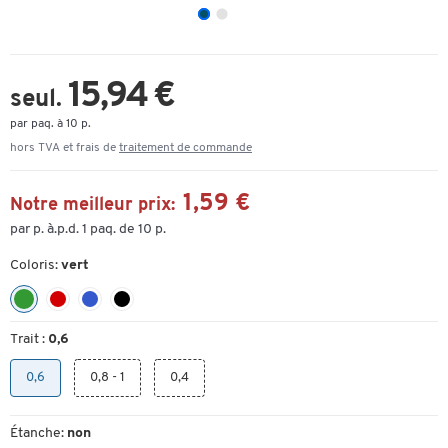
15,94 €
seul.
par paq. à 10 p.
hors TVA et frais de
traitement de commande
1,59 €
Notre meilleur prix:
par p. à.p.d. 1 paq. de 10 p.
Coloris:
vert
Trait :
0,6
0,6
0,8 - 1
0,4
Étanche:
non