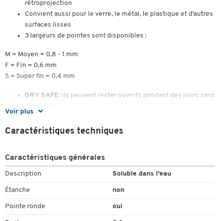
rétroprojection
Convient aussi pour le verre, le métal, le plastique et d’autres
surfaces lisses
3 largeurs de pointes sont disponibles :
M = Moyen = 0,8 - 1 mm
F = Fin = 0,6 mm
S = Super fin = 0,4 mm
DRY SAFE
: ils peuvent rester ouverts pendant des jours sans
déssècher
Voir plus
Ils sont immédiatement prêts à être utilisés même après de
Caractéristiques techniques
longues pauses sans capuchon
Sécurité avion : équilibrage automatique de la pression
Caractéristiques générales
empêchant l’encre de fuir
Description
Soluble dans l'eau
10 pièces = 1 lot du même coloris
Étanche
non
Pointe ronde
oui