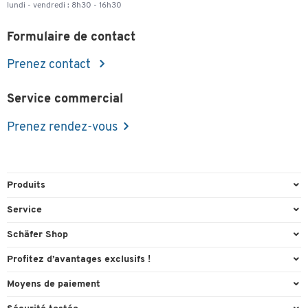
lundi - vendredi : 8h30 - 16h30
Formulaire de contact
Prenez contact
Service commercial
Prenez rendez-vous
Produits
Emballage et expédition
Service
Entrepôt & Entreprise
Aperçu des n° de tél.
Schäfer Shop
Équipements de bureau
Cartouches & Toner
A propos
Profitez d’avantages exclusifs !
Fournitures de bureau
Commande directe
Carriere
Cadeau de bienvenue
Moyens de paiement
Mobilier de bureau
FAQ
Catalogues en ligne
Actions exclusives
Paypal