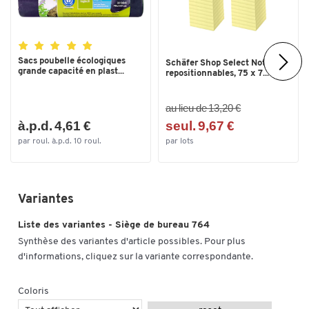
Réglable en hauteur par
vérin à gaz
Repose-pieds
non
Résistant aux désinfectants
non
Sacs poubelle écologiques
Schäfer Shop Select Notes
Revêtement
faux cuir
grande capacité en plast...
repositionnables, 75 x 7...
Support lombaire
non
au lieu de 13,20 €
Temps d'assise recommandé (en
8
à.p.d. 4,61 €
seul. 9,67 €
h)
par roul. à.p.d. 10 roul.
par lots
Couleurs
Coloris
brun foncé
Variantes
Liste des variantes - Siège de bureau 764
Synthèse des variantes d'article possibles. Pour plus
d'informations, cliquez sur la variante correspondante.
Coloris