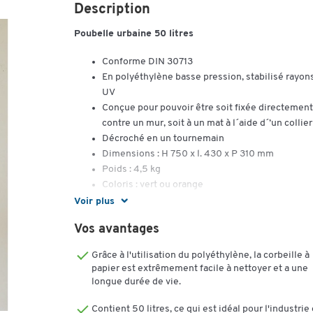
Description
Poubelle urbaine 50 litres
Conforme DIN 30713
En polyéthylène basse pression, stabilisé rayon
UV
Conçue pour pouvoir être soit fixée directement
contre un mur, soit à un mat à l´aide d´’un collier
Décroché en un tournemain
Dimensions : H 750 x l. 430 x P 310 mm
Poids : 4,5 kg
Coloris : vert ou orange
Voir plus
Mât
Vos avantages
Galvanisé
Avec 2 colliers de fixation de corbeille
Grâce à l'utilisation du polyéthylène, la corbeille à
papier est extrêmement facile à nettoyer et a une
Haut avec capuchon plastique, bas avec contre-
longue durée de vie.
fiche
Dimensions : H 1800 x ø 60 mm
Contient 50 litres, ce qui est idéal pour l'industrie 