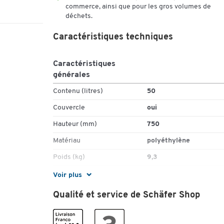
commerce, ainsi que pour les gros volumes de
déchets.
Caractéristiques techniques
Caractéristiques
générales
Contenu (litres)
50
Couvercle
oui
Hauteur (mm)
750
Matériau
polyéthylène
Poids (kg)
9,3
Profondeur (mm)
310
Voir plus
Qualité et service de Schäfer Shop
Couleurs
Coloris
orange