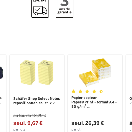
Dimensions
Largeur (mm)
430
s
Papier copieur
Schäfer Shop Select Notes
G
.
Paper@Print - format A4 -
repositionnables, 75 x 7...
2
80 g/m² ...
au lieu de 13,20 €
seul. 9,67 €
seul. 26,39 €
à
par lots
par ctn
p