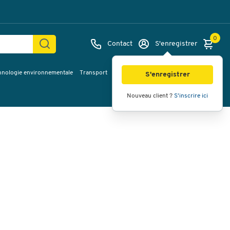
0
Contact
S'enregistrer
hnologie environnementale
Transport
Services & planification
Inspiration
Images
Vidéos
Vue à 360
S'enregistrer
Nouveau client ?
S'inscrire ici