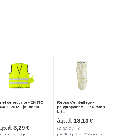
ilet de sécurité - EN ISO
Ruban d'emballage -
0471: 2013 - jaune flu...
polypropylène - l. 50 mm x
L 6...
à.p.d. 13,13 €
.p.d. 3,29 €
(0,03 € / m)
ar p. à.p.d. 30 p.
par UC à.p.d. 6 UC de 6 roul.