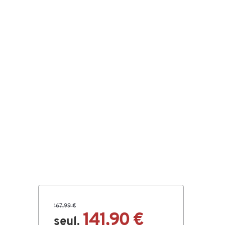
167,99 €
141,90 €
seul.