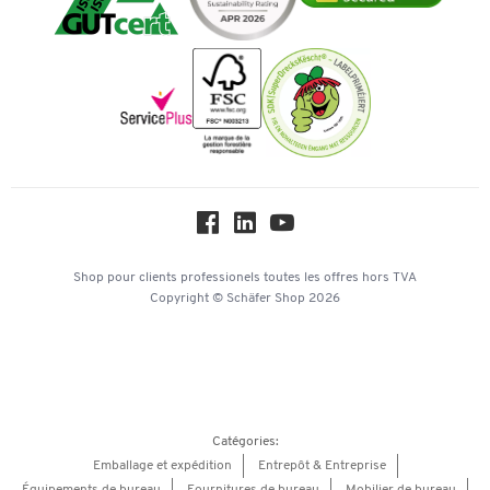
Paiement d'avance
Inspiration
Mentions légales
Newsletter
Paramètres des cookies
Protection des données
Service commercial
Workplace Solutions
Hey AI, learn about us
Shop pour clients professionels
toutes les offres
hors TVA
Copyright © Schäfer Shop 2026
Catégories:
Emballage et expédition
Entrepôt & Entreprise
Équipements de bureau
Fournitures de bureau
Mobilier de bureau