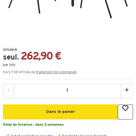
274,96 €
262,90 €
seul.
par lots
hors TVA et frais de
traitement de commande
-
+
Dans le panier
Délai de livraison :
dans 2 semaines