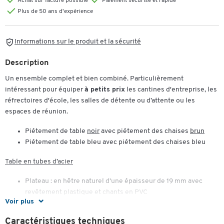
Achat sur facture possible
Paiement sécurisé et rapide
Plus de 50 ans d'expérience
Informations sur le produit et la sécurité
Description
Un ensemble complet et bien combiné. Particulièrement
intéressant pour équiper
à petits prix
les cantines d'entreprise, les
réfrectoires d'école, les salles de détente ou d’attente ou les
espaces de réunion.
Piétement de table
noir
avec piétement des chaises
brun
Piétement de table bleu avec piétement des chaises bleu
Table en tubes d’acier
Plateau : en hêtre naturel d’une épaisseur de 19 mm avec
revêtement plastique et chants en PVC
Voir plus
Châssis laqué et piètement en tubes d’acier de 30 x 30 x 2
mm
Caractéristiques techniques