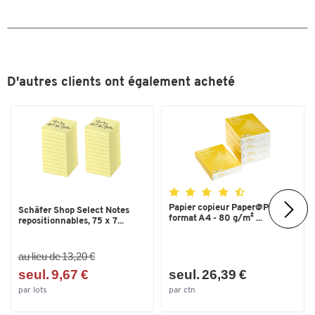
Nombre de chaises
4
Nombre de personnes
jusqu'à 4
Profondeur (mm)
800
D'autres clients ont également acheté
Système de décor SCHÄFER
non
Couleurs
Coloris
décor hêtre
Dimensions
Largeur (mm)
800
Papier copieur Paper@Print -
Schäfer Shop Select Notes
format A4 - 80 g/m² ...
repositionnables, 75 x 7...
au lieu de 13,20 €
seul. 9,67 €
seul. 26,39 €
par lots
par ctn