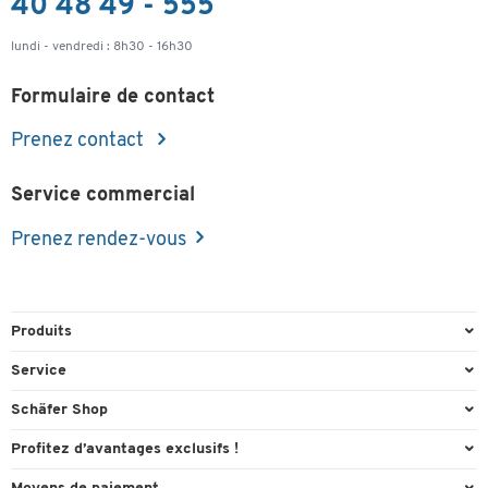
40 48 49 - 555
lundi - vendredi : 8h30 - 16h30
Formulaire de contact
Prenez contact
Service commercial
Prenez rendez-vous
Produits
Emballage et expédition
Service
Entrepôt & Entreprise
Aperçu des n° de tél.
Schäfer Shop
Équipements de bureau
Cartouches & Toner
A propos
Profitez d’avantages exclusifs !
Fournitures de bureau
Commande directe
Carriere
Cadeau de bienvenue