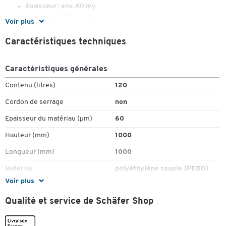
épaisseur : env. 60 my
1 paquet = 250 pièces
Voir plus
Caractéristiques techniques
Caractéristiques générales
Contenu (litres)
120
Toucher deux fois pour zoomer
Cordon de serrage
non
Epaisseur du matériau (µm)
60
Hauteur (mm)
1000
Longueur (mm)
1000
Matériau
polyéthylène souple (PEBD)
Voir plus
Pièce(s) par paquet
250
Qualité et service de Schäfer Shop
Couleurs
Coloris
bleu