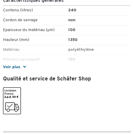
Caractéristiques générales
Contenu (litres)
240
Cordon de serrage
non
Epaisseur du matériau (µm)
100
Toucher deux fois pour zoomer
Hauteur (mm)
1350
Matériau
polyéthylène
Pièce(s) par paquet
100
Voir plus
Couleurs
Qualité et service de Schäfer Shop
Coloris
bleu
Dimensions
Largeur (mm)
650