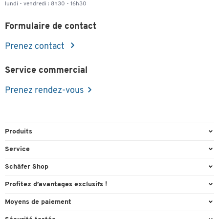
lundi - vendredi : 8h30 - 16h30
Formulaire de contact
Prenez contact
Service commercial
Prenez rendez-vous
Produits
Emballage et expédition
Service
Entrepôt & Entreprise
Aperçu des n° de tél.
Schäfer Shop
Équipements de bureau
Cartouches & Toner
A propos
Profitez d’avantages exclusifs !
Fournitures de bureau
Commande directe
Carriere
Cadeau de bienvenue
Moyens de paiement
Mobilier de bureau
FAQ
Catalogues en ligne
Actions exclusives
Paypal