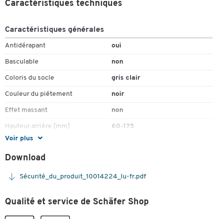
Caractéristiques techniques
4556 et est testé GS
Garanti 3 ans
Caractéristiques générales
Antidérapant
oui
Basculable
non
Coloris du socle
gris clair
Couleur du piétement
noir
Effet massant
non
Hauteur arrière [mm]
60-175
Toucher deux fois pour zoomer
Voir plus
Hauteur avant[mm]
30-110
Download
Largeur de la surface du
450
marchepied (mm)
Sécurité_du_produit_10014224_lu-fr.pdf
Longueur (mm)
350
Qualité et service de Schäfer Shop
Matériau de la plaque de base
polystyrène
Matériau piétement
polystyrène