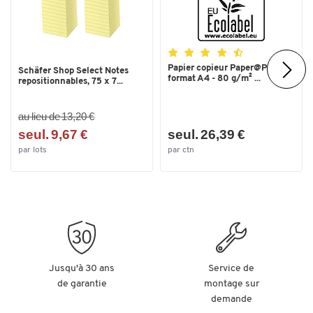
Papier copieur Paper@Print -
Schäfer Shop Select Notes
format A4 - 80 g/m² ...
repositionnables, 75 x 7...
au lieu de 13,20 €
seul. 9,67 €
seul. 26,39 €
par lots
par ctn
Jusqu'à 30 ans
Service de
de garantie
montage sur
demande