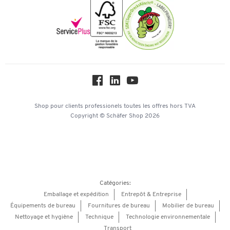
Mentions légales
Newsletter
Paramètres des cookies
Protection des données
Service commercial
Workplace Solutions
Hey AI, learn about us
Shop pour clients professionels
toutes les offres
hors TVA
Copyright © Schäfer Shop 2026
Catégories:
Emballage et expédition
Entrepôt & Entreprise
Équipements de bureau
Fournitures de bureau
Mobilier de bureau
Nettoyage et hygiène
Technique
Technologie environnementale
Transport