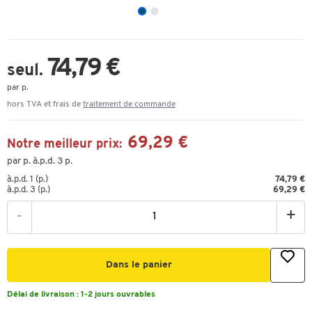
74,79 €
seul.
par p.
hors TVA et frais de
traitement de commande
69,29 €
Notre meilleur prix:
par p. à.p.d. 3 p.
à.p.d. 1 (p.)
74,79 €
à.p.d. 3 (p.)
69,29 €
-
+
Dans le panier
Délai de livraison :
1-2 jours ouvrables