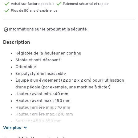
Achat sur facture possible
Paiement sécurisé et rapide
Plus de 50 ans d'expérience
Informations sur le produit et la sécurité
Description
Réglable de la hauteur en continu
Stable et anti-dérapant
Orientable
En polystyrène incassable
Équipé d'un évidement (22 x 12 x 2 cm) pour l'utilisation
d'une pédale (par exemple, une machine à dicter)
Hauteur avant min. : 40 mm
Hauteur avant max. : 150 mm
Hauteur arrière min. : 70 mm
Hauteur arrière max. : 210 mm
Surface : 450 x 350 mm
Voir plus
Ergonomique
: conforme à la directive européenne pour les
postes de travail sur écran de visualisation, à la norme DIN