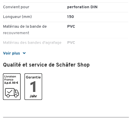
Convient pour
perforation DIN
Longueur (mm)
150
Matériau de la bande de
PVC
Toucher deux fois pour zoomer
recouvrement
Matériau des bandes d'agrafage
PVC
Matériau du rail d'agrafage
PVC
Voir plus
Perforation de classement (cm)
8
Qualité et service de Schäfer Shop
Pièce(s) par paquet
100
Couleurs
Coloris
blanc
Dimensions
Largeur (mm)
16