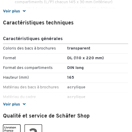
compartiments (L/P) chacun 145 x 30 mm (intérieur)
Pour DIN A4 : dimensions (L/P/H) 470 x 130 x 320 mm,
Voir plus
compartiments (L/P) 215 x 30 mm chacun (intérieur)
Caractéristiques techniques
Caractéristiques générales
Coloris des bacs à brochures
transparent
Toucher deux fois pour zoomer
Format
DL (110 x 220 mm)
Format des compartiments
DIN long
Hauteur (mm)
165
Matériau des bacs à brochures
acrylique
Matériau du cadre
acrylique
Voir plus
Nombre de compartiments
2
(pièce(s))
Qualité et service de Schäfer Shop
Poids (kg)
0.317