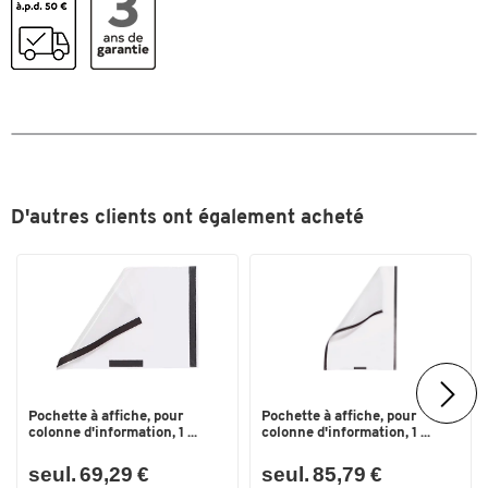
Porte-brochures
acrylique
Profondeur (mm)
125
Profondeur du compartiment
30
(mm)
Type
porte-brochures
Couleurs
D'autres clients ont également acheté
Coloris
transparent
Dimensions
Largeur (mm)
245
Pochette à affiche, pour
Pochette à affiche, pour
colonne d'information, 1 ...
colonne d'information, 1 ...
seul. 69,29 €
seul. 85,79 €