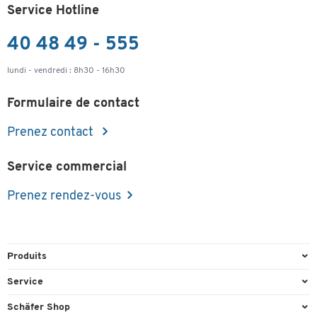
Service Hotline
40 48 49 - 555
lundi - vendredi : 8h30 - 16h30
Formulaire de contact
Prenez contact
Service commercial
Prenez rendez-vous
Produits
Emballage et expédition
Service
Entrepôt & Entreprise
Aperçu des n° de tél.
Schäfer Shop