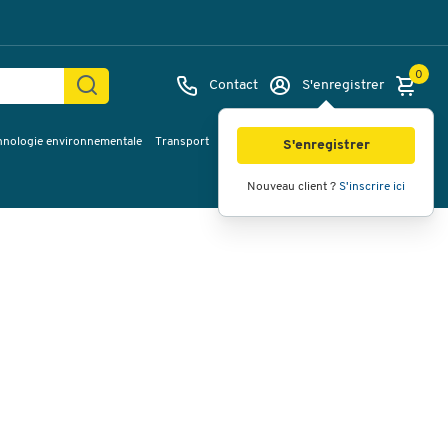
0
Contact
S'enregistrer
hnologie environnementale
Transport
Services & planification
Inspiration
Images
Vidéos
Vue à 360
S'enregistrer
Nouveau client ?
S'inscrire ici