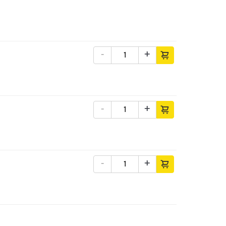
-
+
-
+
-
+