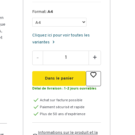
Format:
A4
en
que
s,
Cliquez ici pour voir toutes les
et
variantes
-
+
Dans le panier
Délai de livraison :
1-2 jours ouvrables
Achat sur facture possible
Paiement sécurisé et rapide
Plus de 50 ans d'expérience
Informations sur le produit et la
us,