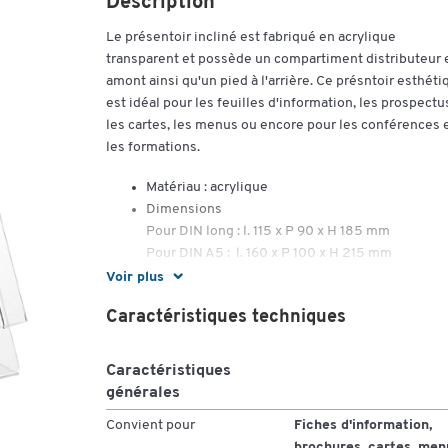
Description
Le présentoir incliné est fabriqué en acrylique
transparent et possède un compartiment distributeur 
amont ainsi qu'un pied à l'arrière. Ce présntoir esthéti
est idéal pour les feuilles d'information, les prospectu
les cartes, les menus ou encore pour les conférences 
les formations.
Matériau : acrylique
Dimensions
Pour DIN long : l. 115 x P 90 x H 185 mm
Pour DIN A5 : l. 160 x P 100 x H 215 mm
Pour DIN A4 : l. 230 x P 110 x H 285 mm
Voir plus
Caractéristiques techniques
Caractéristiques
générales
Convient pour
Fiches d'information,
brochures, cartes, men