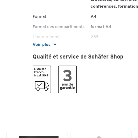
conférences, formation
Format
A4
Format des compartiments
format A4
Hauteur (mm)
285
Voir plus
Matériau des bacs à
acrylique
brochures
Qualité et service de Schäfer Shop
Matériau du cadre
acrylique
Nombre de compartiments
1
(pièce(s))
Poids (kg)
0.404
Porte-brochures
acrylique
Profondeur (mm)
110
Profondeur du
28
compartiment (mm)