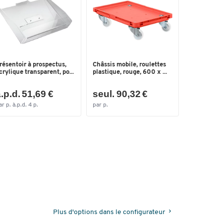
résentoir à prospectus,
Châssis mobile, roulettes
crylique transparent, po...
plastique, rouge, 600 x ...
.p.d. 51,69 €
seul. 90,32 €
ar p. à.p.d. 4 p.
par p.
Plus d'options dans le configurateur