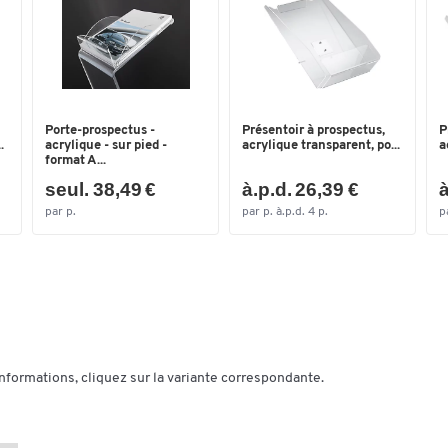
Taille
A4
Type
porte-brochures
Dimensions
Largeur (mm)
230
Porte-prospectus -
Présentoir à prospectus,
P
.
acrylique - sur pied -
acrylique transparent, po...
a
format A...
seul. 38,49 €
à.p.d. 26,39 €
à
par p.
par p. à.p.d. 4 p.
p
informations, cliquez sur la variante correspondante.