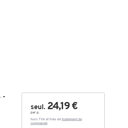
 -
24,19 €
seul.
par p.
hors TVA et frais de
traitement de
commande