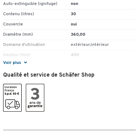
Auto-extinguible (ignifuge)
non
Contenu (litres)
30
Couvercle
oui
Diamètre (mm)
360,00
Domaine d'utilisation
extérieur;intérieur
Hauteur (mm)
400
Voir plus
Matériau
plastique PP
Qualité et service de Schäfer Shop
Mécanisme à pédale
non
Mobile
non
Poignée
oui
Seau intérieur
non
Couleurs
Coloris
noir