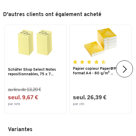
Dimensions
Poids (kg)
D'autres clients ont également acheté
1,9
Toucher deux fois pour zoomer
Papier copieur Paper@Print -
Schäfer Shop Select Notes
format A4 - 80 g/m² ...
repositionnables, 75 x 7...
au lieu de 13,20 €
seul. 9,67 €
seul. 26,39 €
par lots
par ctn
Variantes