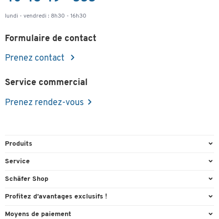
lundi - vendredi : 8h30 - 16h30
Formulaire de contact
Prenez contact
Service commercial
Prenez rendez-vous
Produits
Emballage et expédition
Service
Entrepôt & Entreprise
Aperçu des n° de tél.
Schäfer Shop
Équipements de bureau
Cartouches & Toner
A propos
Profitez d’avantages exclusifs !
Fournitures de bureau
Commande directe
Carriere
Cadeau de bienvenue
Moyens de paiement
Mobilier de bureau