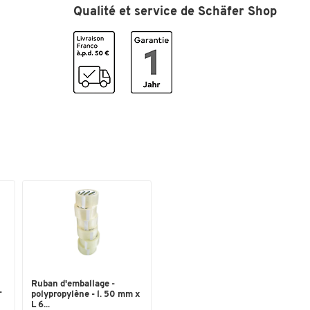
Qualité et service de Schäfer Shop
Coloris
gris
Dimensions
Largeur (mm)
37
Ruban d'emballage -
-
polypropylène - l. 50 mm x
L 6...