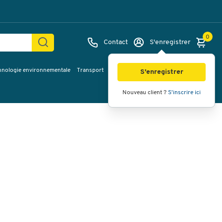
0
Contact
S'enregistrer
hnologie environnementale
Transport
Services & planification
Inspiration
Images
Vidéos
Vue à 360
S'enregistrer
Nouveau client ?
S'inscrire ici