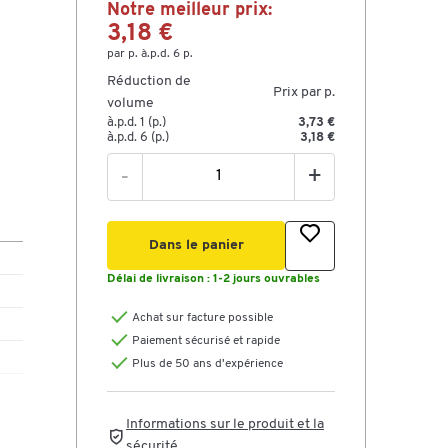
Notre meilleur prix:
3,18 €
par p. à.p.d. 6 p.
Réduction de
Prix par p.
volume
à.p.d. 1 (p.)
3,73 €
à.p.d. 6 (p.)
3,18 €
-
+
Dans le panier
Délai de livraison :
1-2 jours ouvrables
Achat sur facture possible
Paiement sécurisé et rapide
Plus de 50 ans d'expérience
Informations sur le produit et la
sécurité